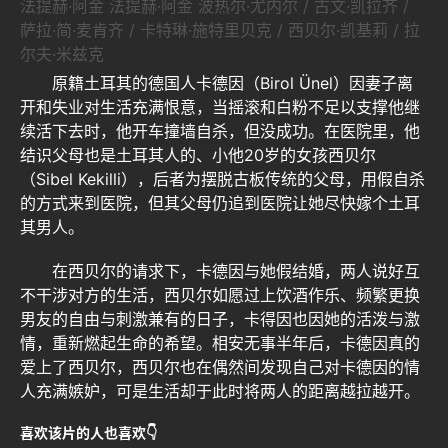
法提赫·阿金 法提赫·阿金 波热尔·尤内尔 / 古文·凯拉齐 /
萨拉·简·麦肯齐 / 卡特琳·施特里贝克 / 西贝尔·凯基莉 / 拉
尔夫·米兹克
原籍土耳其的德国人卡德因（Birol Ünel）因妻子离
开和失业对生活充满恨意，当摇滚和白粉不足以支撑他继
续活下去时，他开车撞墙自杀，但没成功。在医院里，他
结识父母也是土耳其人的、小他20岁的女孩西贝尔
（Sibel Kekilli），后者为摆脱古板传统的父母，用假自杀
的方式来到医院，但其父母仍追到医院让她尽快嫁个土耳
其男人。
在西贝尔的请求下，卡德因与她假结婚，两人说好互
不干涉对方的生活，西贝尔如愿过上饮酒作乐、频繁更换
男友的自由与刺激兼有的日子，卡得因也因她的活泼与激
情，重新燃起生命的希望。相安无事半年后，卡德因真的
爱上了西贝尔，西贝尔也在偶然间发现自己对卡德因的情
人充满嫉妒，可是生活却于此时将两人的距离越拉越开。
喜欢该片的人也喜欢👇