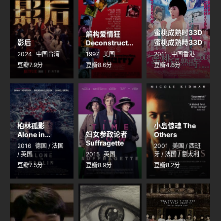
蜜桃成熟时33D
解构爱情狂
影后
蜜桃成熟時33D
Deconstructin
g Harry
2024
中国台湾
1997
美国
2011
中国香港
豆瓣7.9分
豆瓣8.6分
豆瓣4.6分
柏林孤影
小岛惊魂 The
妇女参政论者
Alone in
Others
Berlin
Suffragette
2016
德国 / 法国
2001
美国 / 西班
/ 英国
2015
英国
牙 / 法国 / 意大利
豆瓣7.5分
豆瓣8.9分
豆瓣8.2分