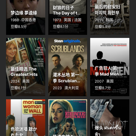
最后的慰安妇
豺狼的日子
梦边缘 夢邊緣
마지막 위안부
The Day of the
Jackal
1988
中国香港
1973
英国 / 法国
2015
韩国
豆瓣8.5分
豆瓣8.1分
豆瓣5.9分
广告狂人 第一
最佳精选 The
季 Mad Men
Greatest Hits
灌木丛地 第一
Season 1
季 Scrublands
2024
美国
2007
美国
Season 1
豆瓣6.1分
2023
澳大利亚
豆瓣8.7分
爆头 ฝนตกขึ้น
色欲迷墙 聴か
ฟ้า
れた女