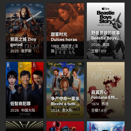
野兽男孩的故事
甜蜜时光
Beastie Boys
邪恶之城 Zloy
Dulces horas
Story
gorod
2020
美国
1982
西班牙 / 法
2025
俄罗斯
国
豆瓣7.9分
寂寞芳心
Fontane Effi
争产夺命一家亲
Briest
低智商犯罪
Ricchi a tutti i
1974
西德
costi
2026
中国大陆
2024
意大利
豆瓣7.4分