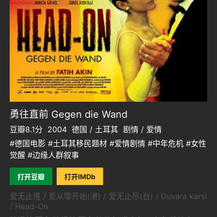
勇往直前 Gegen die Wand
豆瓣8.1分
2004
德国 / 土耳其
剧情 / 爱情
#德国电影 #土耳其移民题材 #爱情剧情 #中年危机 #女性
觉醒 #边缘人群叙事
打开豆瓣
打开IMDb
爱无止境 / 爱从零开始(港) / 爱无止尽(台) / Duvara karsi
/ Head-On