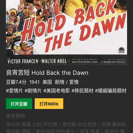
良宵苦短 Hold Back the Dawn
豆瓣7.4分
1941
美国
剧情 / 爱情
#爱情片 #剧情片 #美国老电影 #移民题材 #婚姻骗局题材
打开豆瓣
打开IMDb
难舍黎明
米切尔·莱森 比利·怀尔德 / 查尔斯·布拉克特 / 凯蒂·弗林斯
查尔斯·博耶 / 奥利维娅·德哈维兰 / 宝莲·高黛 / 维克托·弗