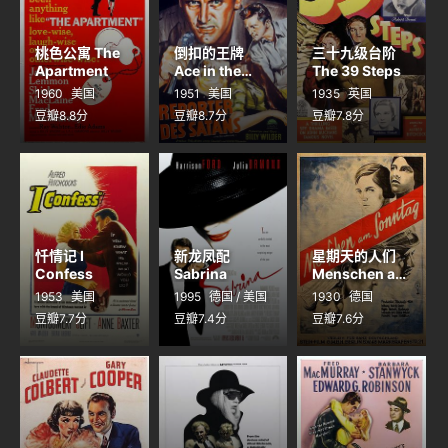
桃色公寓 The
倒扣的王牌
三十九级台阶
Apartment
Ace in the
The 39 Steps
Hole
1960
美国
1951
美国
1935
英国
豆瓣8.8分
豆瓣8.7分
豆瓣7.8分
忏情记 I
新龙凤配
星期天的人们
Confess
Sabrina
Menschen am
Sonntag
1953
美国
1995
德国 / 美国
1930
德国
豆瓣7.7分
豆瓣7.4分
豆瓣7.6分