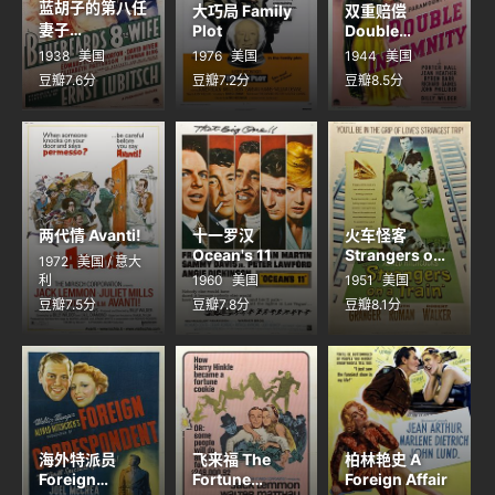
蓝胡子的第八任
大巧局 Family
双重赔偿
妻子
Plot
Double
Bluebeard's
Indemnity
1938
美国
1976
美国
1944
美国
Eighth Wife
豆瓣7.6分
豆瓣7.2分
豆瓣8.5分
两代情 Avanti!
十一罗汉
火车怪客
Ocean's 11
Strangers on
1972
美国 / 意大
a Train
利
1960
美国
1951
美国
豆瓣7.5分
豆瓣7.8分
豆瓣8.1分
海外特派员
飞来福 The
柏林艳史 A
Foreign
Fortune
Foreign Affair