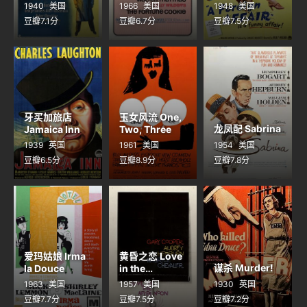
Corresponde
Cookie
1940
美国
1966
美国
1948
美国
nt
豆瓣7.1分
豆瓣6.7分
豆瓣7.5分
牙买加旅店
玉女风流 One,
龙凤配 Sabrina
Jamaica Inn
Two, Three
1939
英国
1961
美国
1954
美国
豆瓣6.5分
豆瓣8.9分
豆瓣7.8分
爱玛姑娘 Irma
黄昏之恋 Love
谋杀 Murder!
la Douce
in the
Afternoon
1963
美国
1957
美国
1930
英国
豆瓣7.7分
豆瓣7.5分
豆瓣7.2分