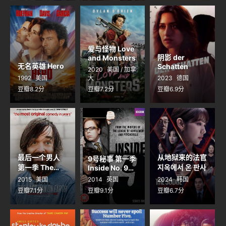
爱与怪物 Love
阴影 der
and Monsters
无名英雄 Hero
Schatten
2020
美国 / 加拿
1992
美国
大
2023
德国
豆瓣8.2分
豆瓣7.2分
豆瓣6.9分
最后一个男人
从地狱来的法官
9号秘事 第一季
第一季 The
지옥에서 온 판사
Inside No. 9
Last Man on
Season 1
2015
美国
2014
英国
2024
韩国
Earth Season
豆瓣7.1分
豆瓣9.1分
豆瓣6.7分
1