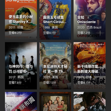
便当盒里的小秘
霹雳五号续集
全知
密 Stanley Ka
Short Circuit
Onisciente
Dabba
2
2011
印度
1988
美国
2020
巴西 Brazil
豆瓣8.2分
豆瓣8.1分
豆瓣7.2分
与神同行：罪与
本尼迪特天才秘
新干线爆炸案
罚 신과함께-죄
社 第一季 The
新幹線大爆破
Mysterious
와 벌
2017
韩国
2021
美国
1975
日本
Benedict
豆瓣7.8分
豆瓣7.5分
豆瓣8.1分
Society
Season 1