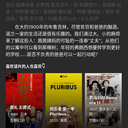
苔丝·施莱辛格 多萝西·麦克吉尔 / 琼·布朗德尔 / 詹姆斯·杜
恩 / 劳伊德·诺兰 / 詹姆斯·格利森 / 特德·唐纳森 / 佩吉·安·
加纳 / 鲁思·尼尔森 / 约翰·亚历山大 / B·S·皮伊
在大约1900年的布鲁克林，尽管贫穷和爸爸的酗酒，
诺兰一家的生活还是很有乐趣的。我们通过大、小的麻烦
来了解这些人：茜茜姨妈的可耻的一连串“丈夫”；从他们
的公寓中可以看到那棵树；年轻的弗朗西想要转学到更好
的学校……是否不负责的爸爸可以一起行动呢？
喜欢该片的人也喜欢👇
罗马11时 Roma
ore 11
葬礼 お葬式
同乐者 第一季
1952
意大利 / 法
Pluribus
1984
日本
国
Season 1
豆瓣8.2分
2025
美国
豆瓣9.1分