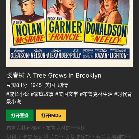
长春树 A Tree Grows in Brooklyn
豆瓣8.1分
1945
美国
剧情
#成长小说 #家庭故事 #美国文学 #布鲁克林生活 #时代背
景小说
打开豆瓣
打开IMDb
布鲁克林有棵树 / 布鲁克林的一棵树
伊利亚·卡赞 安尼塔·卢斯 / 贝蒂·史密斯 / 弗兰克·戴维斯 /