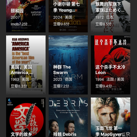
小谢尔顿 第七
飘舞的军旗下
季 Young
軍旗はためく下
颐和园
Sheldon
に
2007
2024
美国
1972
日本
Season 7
Imdb7.2分
豆瓣9.6分
豆瓣8.5分
美国，美国
种群 The
这个杀手不太冷
America,
Swarm
Léon
America
1963
美国
2023
德国
1994
法国 / 美国
豆瓣8.3分
豆瓣7.2分
豆瓣9.4分
玉面飞龙 第一
文学的故乡
残骸 Debris
季 MacGyver