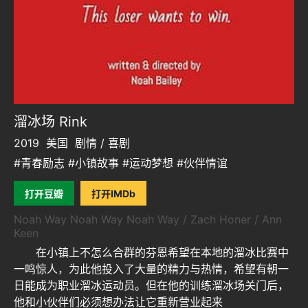
溜冰场 Rink
2019
美国
剧情 / 喜剧
#青春励志 #小镇故事 #运动梦想 #伙伴情谊
打开豆瓣
打开IMDb
Noah Way Noah Way Noah Way / Zach Honer / Ann
Keen
在小镇上不怎么合群的芬恩希望在本地的溜冰比赛中
一鸣惊人，为此他投入了大量的精力与热情，希望有朝一
日能成为职业溜冰运动员。但在他的训练溜冰场关门后，
他和小伙伴们必须想办法让它重新营业起来