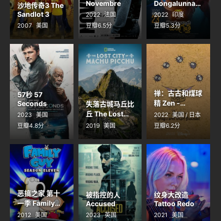
Novembre
Dongalunnar
沙地传奇3 The
u Jagratha
Sandlot 3
2022
法国
2022
印度
2007
美国
豆瓣6.5分
豆瓣5.3分
禅：古古和煤球
57秒 57
精 Zen -
Seconds
失落古城马丘比
Grogu and
丘 The Lost
2023
美国
2022
美国 / 日本
Dust Bunnies
City of Machu
豆瓣4.8分
2019
美国
豆瓣6.2分
Picchu
恶搞之家 第十
被指控的人
纹身大改造
一季 Family
Accused
Tattoo Redo
Guy Season
2012
美国
2023
英国
2021
美国
11