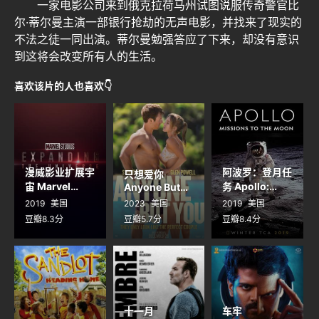
一家电影公司来到俄克拉荷马州试图说服传奇警官比
尔·蒂尔曼主演一部银行抢劫的无声电影，并找来了现实的
不法之徒一同出演。蒂尔曼勉强答应了下来，却没有意识
到这将会改变所有人的生活。
喜欢该片的人也喜欢👇
漫威影业扩展宇
阿波罗：登月任
只想爱你
宙 Marvel
务 Apollo:
Anyone But
Studios:
You
Missions to
2019
美国
2023
美国
2019
美国
Expanding
the Moon
豆瓣8.3分
豆瓣5.7分
豆瓣8.4分
the Universe
十一月
车牢