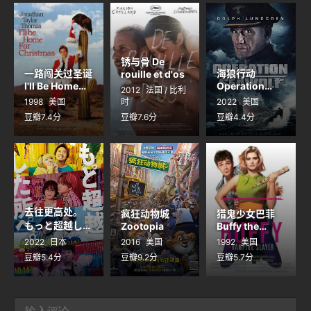
锈与骨 De
一路闯关过圣诞
海狼行动
rouille et d'os
I'll Be Home
Operation
2012
法国 / 比利
for Christmas
Seawolf
1998
美国
时
2022
美国
豆瓣7.4分
豆瓣7.6分
豆瓣4.4分
去往更高处。
疯狂动物城
猎鬼少女巴菲
もっと超越した
Zootopia
Buffy the
Vampire
所へ。
2022
日本
2016
美国
1992
美国
Slayer
豆瓣5.4分
豆瓣9.2分
豆瓣5.7分