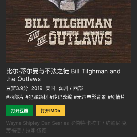
比尔·蒂尔曼与不法之徒 Bill Tilghman and
the Outlaws
豆瓣3.9分
2019
美国
喜剧 / 西部
#西部片 #犯罪题材 #传记改编 #无声电影背景 #剧情片
打开豆瓣
打开IMDb
Wayne Shipley Dan Searles 罗伯特·卡拉丁 / 约翰尼·克
劳福德 / 拉娜·伍德