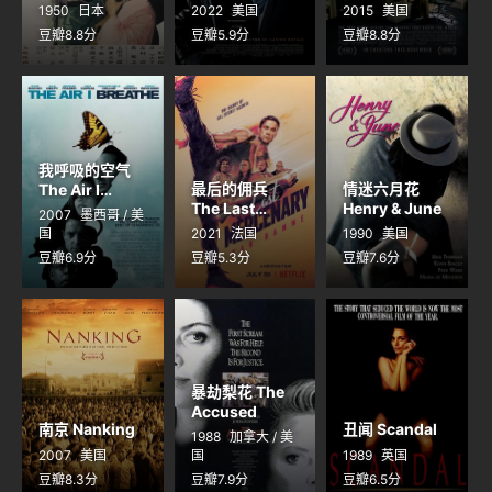
1950
日本
2022
美国
2015
美国
豆瓣8.8分
豆瓣5.9分
豆瓣8.8分
我呼吸的空气
最后的佣兵
情迷六月花
The Air I
Breathe
The Last
Henry & June
2007
墨西哥 / 美
Mercenary
国
2021
法国
1990
美国
豆瓣6.9分
豆瓣5.3分
豆瓣7.6分
暴劫梨花 The
Accused
南京 Nanking
丑闻 Scandal
1988
加拿大 / 美
2007
美国
国
1989
英国
豆瓣8.3分
豆瓣7.9分
豆瓣6.5分