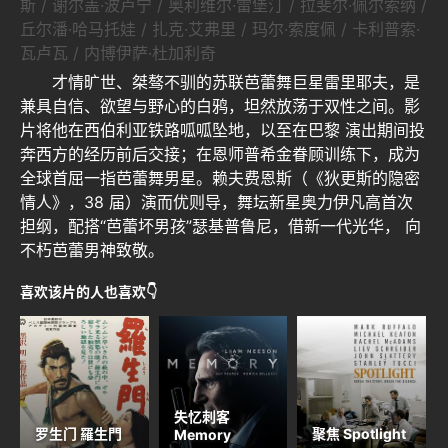
斯 / 谢尔盖·波卢宁 / 奥利维尔·雷堡汀 / 拉斐尔·佩尔索纳 /
丘尔潘·哈马托娃 / 扎克·艾弗里 / 玛尔·索度佩 / 卡利普索·
瓦卢瓦 / 内博伊萨·杜加利奇
才情旷世、桀骜不驯的苏联芭蕾舞巨星雷里耶夫，是
兼具自信、欲望与野心的白鸦，坦然放荡于双性之间。影
片将他在西伯利亚铁路呱呱坠地，以至在巴黎 演出期间投
奔西方的经历前后交接；在恩师普希金眷顾训练下，成为
全球首屈一指芭蕾舞男星。赖夫费恩斯（《狄更斯的隐密
情人》，38 届）演而优则导，舞坛新星奥力伊凡高首次
担纲，配搭“芭蕾坏男孩”瑟基普鲁尼，借新一代光华， 向
不朽芭蕾男神致敬。
喜欢该片的人也喜欢👇
失忆刺客
罗生门 羅生門
聚焦 Spotlight
Memory