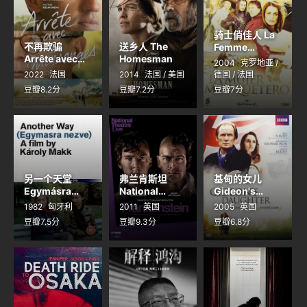
骑士俏佳人 La
不再欺骗
送乡人 The
Femme
Arrête avec
Homesman
Musketeer
2004
克罗地亚 /
tes
2022
法国
2014
法国 / 美国
德国 / 法国
mensonges
豆瓣8.2分
豆瓣7.2分
豆瓣7分
另一个天堂
弗兰肯斯坦
基甸的女儿
Egymásra
National
Gideon's
nézve
Theatre Live:
Daughter
1982
匈牙利
2011
英国
2005
英国
Frankenstein
豆瓣7.5分
豆瓣9.3分
豆瓣6.8分