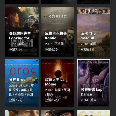
寻找顾巴先生
库伯里克机长
海鸥 The
Looking for
Koblic
Seagull
Mr. Goodbar
1977
美国
2016
阿根廷
2018
美国
豆瓣7.1分
豆瓣6.7分
豆瓣6.8分
爱神 Eros
玫瑰人生 La
Môme
2004
意大利 / 中
脱衣舞娘 Lap
国香港 / 美国 / 法
2007
法国 / 英国
Dance
国 / 卢森堡 / 英国
/ 捷克
豆瓣7.7分
豆瓣8.4分
2014
美国