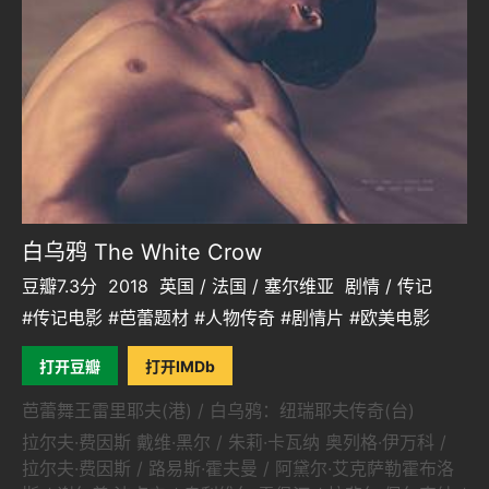
白乌鸦 The White Crow
豆瓣7.3分
2018
英国 / 法国 / 塞尔维亚
剧情 / 传记
#传记电影 #芭蕾题材 #人物传奇 #剧情片 #欧美电影
打开豆瓣
打开IMDb
芭蕾舞王雷里耶夫(港) / 白乌鸦：纽瑞耶夫传奇(台)
拉尔夫·费因斯 戴维·黑尔 / 朱莉·卡瓦纳 奥列格·伊万科 /
拉尔夫·费因斯 / 路易斯·霍夫曼 / 阿黛尔·艾克萨勒霍布洛