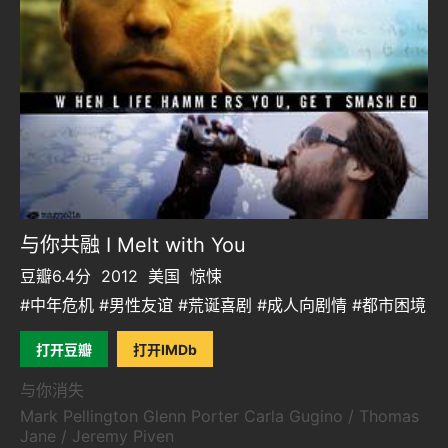
与你共融 I Melt with You
豆瓣6.4分
2012
美国
惊悚
#中年危机 #男性友谊 #荒诞喜剧 #成人向剧情 #都市困境
打开豆瓣
打开IMDb
与你消失
Mark Pellington Glenn Porter Carla Gugino / Thomas
Jane / Jeremy Piven