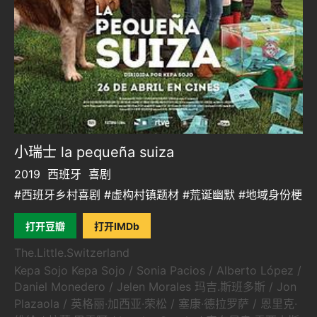
小瑞士 la pequeña suiza
2019
西班牙
喜剧
#西班牙乡村喜剧 #虚构村镇题材 #荒诞幽默 #地域身份梗
打开豆瓣
打开IMDb
The.Little.Switzerland
Kepa Sojo Kepa Sojo / Sonia Pacios / Alberto López /
Daniel Monedero / Jelen Morales 玛吉.斯班多斯 / Jon
Plazaola / 英格丽·加西亚·荣松 / 塞康·德拉罗萨 / 恩里克·