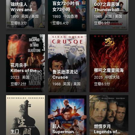
盲女72小时 盲
锦绣佳人
007之霹雳弹
女72小時
Wives and
Thunderball
Daughters
1999
英国 / 美国
1993
中国香港
1965
英国 / 美国
豆瓣8.3分
豆瓣6.4分
豆瓣6.9分
花月杀手
哪吒之魔童闹海
Killers of the
鲁滨逊漂流记
Flower Moon
Crusoe
2023
美国
2025
中国大陆
豆瓣7.2分
1988
英国 / 美国
豆瓣8.5分
超人
燃情岁月
生门
Superman
Legends of