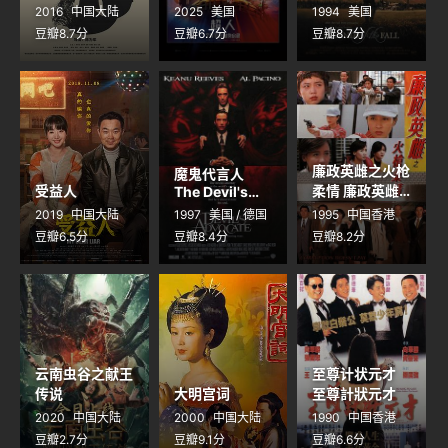
the Fall
2016
中国大陆
2025
美国
1994
美国
豆瓣8.7分
豆瓣6.7分
豆瓣8.7分
廉政英雌之火枪
魔鬼代言人
受益人
柔情 廉政英雌
The Devil's
Advocate
之火槍柔情
2019
中国大陆
1997
美国 / 德国
1995
中国香港
豆瓣6.5分
豆瓣8.4分
豆瓣8.2分
云南虫谷之献王
至尊计状元才
传说
大明宫词
至尊計狀元才
2020
中国大陆
2000
中国大陆
1990
中国香港
豆瓣2.7分
豆瓣9.1分
豆瓣6.6分