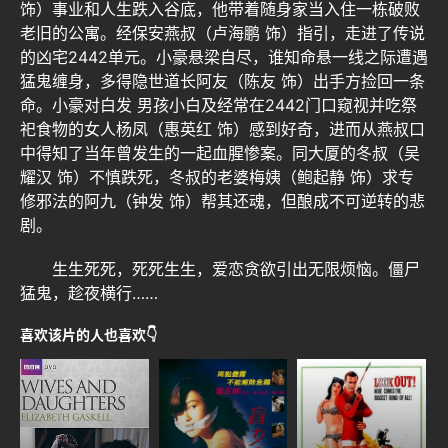
饰）事业和人生跌入谷底，他带着随身家当入住一栋破败
老旧的公寓。经保安燕叔（卢海鹏 饰）指引，走进了传说
的凶宅2442单元。小豪悬梁自尽，谁知命悬一线之际遭遇
猛鬼缠身，多得隐世道长阿友（陈友 饰）出手方捡回一条
命。小豪对白发 男孩小白及经常在2442门口窥视并吃祭
祀食物的女人杨凤（惠英红 饰）感到好奇，进而从燕叔口
中得知了当年曾发生的一起血腥惨案。同大厦的冬叔（吴
耀汉 饰）不慎跌死，冬叔的老婆梅姨（鲍起静 饰）求专
修邪法的阿九（钟发 饰）帮其还魂，但酿成不可逆转的悲
剧。
生生死死，死死生生，爱恋贪欲引出无限烦恼。僵尸
猛鬼，趁夜横行……
喜欢该片的人也喜欢👇