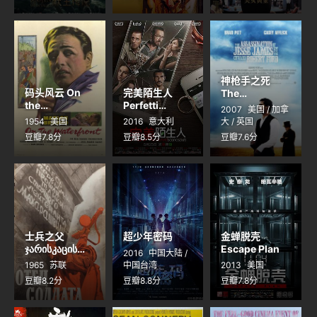
神枪手之死
码头风云 On
完美陌生人
The
the
Perfetti
Assassination
2007
美国 / 加拿
Waterfront
sconosciuti
of Jesse
1954
美国
2016
意大利
大 / 英国
James by the
豆瓣7.8分
豆瓣8.5分
豆瓣7.6分
Coward
Robert Ford
士兵之父
超少年密码
金蝉脱壳
ჯარისკაცის
Escape Plan
2016
中国大陆 /
მამა
1965
苏联
中国台湾
2013
美国
豆瓣8.2分
豆瓣8.8分
豆瓣7.8分