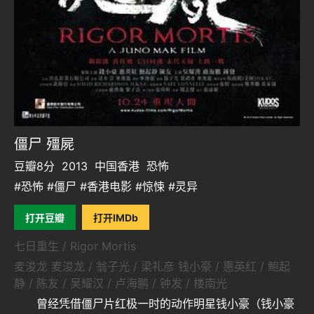
僵尸 殭屍
豆瓣8分
2013
中国香港
恐怖
#恐怖 #僵尸 #香港电影 #惊悚 #灵异
打开豆瓣
打开IMDb
七日重生 / Rigor Mortis
麦浚龙 麦浚龙 / 翁子光 / 梁礼彦 钱小豪 / 惠英红 / 鲍起
静 / 陈友 / 吴耀汉 / 卢海鹏 / 钟发 / 楼南光
曾经凭借僵尸片红极一时的动作明星钱小豪（钱小豪