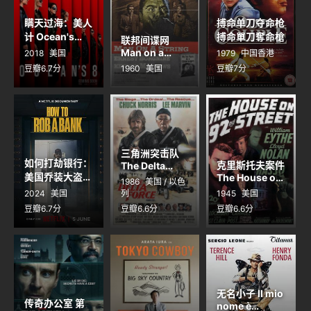
瞒天过海：美人
搏命单刀夺命枪
计 Ocean's
搏命單刀奪命槍
联邦间谍网
Eight
Man on a
2018
美国
1979
中国香港
String
豆瓣6.7分
1960
美国
豆瓣7分
三角洲突击队
如何打劫银行：
克里斯托夫案件
The Delta
美国乔装大盗
Force
The House on
1986
美国 / 以色
How to Rob a
92nd Street
2024
美国
列
1945
美国
Bank
豆瓣6.7分
豆瓣6.6分
豆瓣6.6分
无名小子 Il mio
传奇办公室 第
nome è