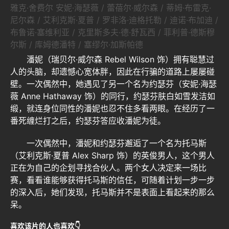
雅克·舍费尔 安妮·海瑟薇 / 蕾蓓尔·威尔森 / 蒂姆·布雷克·
尼尔森 / 艾利克斯·夏普 / 罗非洛·迪格托勒 / 迪诺·布加迪 /
布鲁诺·塞维利亚 / 克里斯多夫·德·舒瓦西 / 菲利普·德斯穆
尔斯 / 库姆德潘特 / 塞缪尔·加斯帕德
潘妮（瑞贝尔·威尔森 Rebel Wilson 饰）拥有聪慧过
人的头脑，却遗憾心宽体胖，因此在行骗的道路上屡屡碰
壁。一次偶然中，她遇见了另一个名为约瑟芬（安妮·海瑟
薇 Anne Hathaway 饰）的同行，约瑟芬肤白如雪发洁如
缎，就连身位同性的潘妮也忍不住多看两眼。在经历了一
番死缠烂打之后，约瑟芬答应收潘妮为徒。
一次偶然中，潘妮和约瑟芬邂逅了一个名为托马斯
（艾利克斯·夏普 Alex Sharp 饰）的英俊男人，这个男人
正在为自己的企划寻找合伙人。两个女人决定来一场比
赛，看看谁能够获得托马斯的信任，可随着计划一步一步
的深入后，她们发现，托马斯并不是表面上看起来的那么
呆。
喜欢该片的人也喜欢👇