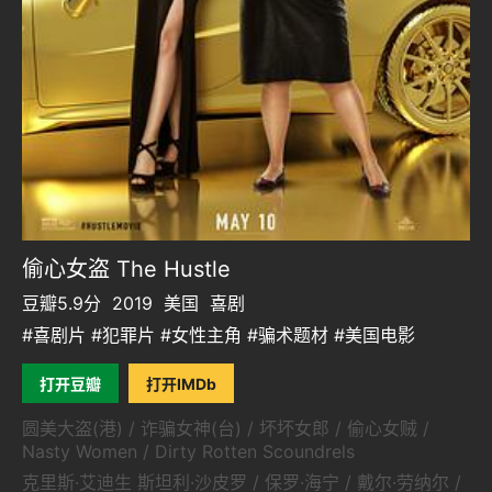
偷心女盗 The Hustle
豆瓣5.9分
2019
美国
喜剧
#喜剧片 #犯罪片 #女性主角 #骗术题材 #美国电影
打开豆瓣
打开IMDb
圆美大盗(港) / 诈骗女神(台) / 坏坏女郎 / 偷心女贼 /
Nasty Women / Dirty Rotten Scoundrels
克里斯·艾迪生 斯坦利·沙皮罗 / 保罗·海宁 / 戴尔·劳纳尔 /