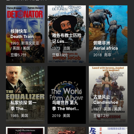
核弹快车
雅各布教士历险
Death Train
记 Les
俯瞰非洲
1993
斯洛文尼亚
aventures de
Aerial africa
/ 英国 / 美国
1973
法国
Rabbi Jacob
豆瓣5.7分
豆瓣7.9分
2018
南非
古堡风云
Candleshoe
私家侦探 第一
鸟瞰世界 第九
季 The
季 The World
1977
英国 / 美国
Equalizer
from Above
1985
美国
2019
美国
豆瓣7.2分
Season 1
Season 9
Season 9