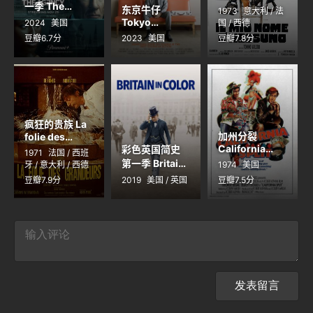
一季 The
Nessuno
东京牛仔
1973
意大利 / 法
Agency
Tokyo
2024
美国
国 / 西德
Season 1
Cowboy
豆瓣6.7分
2023
美国
豆瓣7.8分
疯狂的贵族 La
加州分裂
folie des
grandeurs
California
彩色英国简史
1971
法国 / 西班
Split
第一季 Britain
牙 / 意大利 / 西德
1974
美国
in Color
豆瓣7.9分
2019
美国 / 英国
豆瓣7.5分
Season 1
发表留言