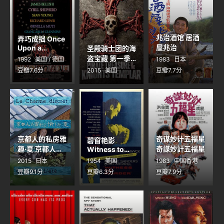
兆治酒馆 居酒
弄巧成拙 Once
屋兆治
Upon a
圣殿骑士团的海
Crime...
盗宝藏 第一季
1992
美国 / 德国
1983
日本
Pirate
豆瓣7.6分
2015
美国
豆瓣7.7分
Treasure of
the Knight's
Templar
Season 1
京都人的私房雅
奇谋妙计五福星
碧窗艳影
趣·夏 京都人の
奇謀妙計五福星
Witness to
Murder
密かな愉しみ
2015
日本
1954
美国
1983
中国香港
夏
豆瓣9.1分
豆瓣6.3分
豆瓣7.9分