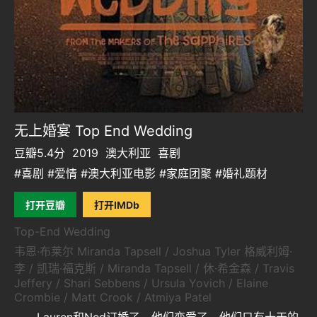
无上婚宴 Top End Wedding
豆瓣5.4分
2019
澳大利亚
喜剧
#喜剧 #爱情 #澳大利亚电影 #家庭团聚 #婚礼题材
打开豆瓣
打开IMDb
Top-End Wedding
韦恩·布莱尔 Miranda Tapsell / Joshua Tyler 格威利姆·
李 / 凯瑞·福克斯 / Miranda Tapsell / 休·希金森 / Travis
Jeffery / Shari Sebbens / Ursula Yovich / Elaine
Crombie / Matt Crook / Atmiya Patel
Lauren和Ned订婚了，他们恋爱了，他们只有十天的