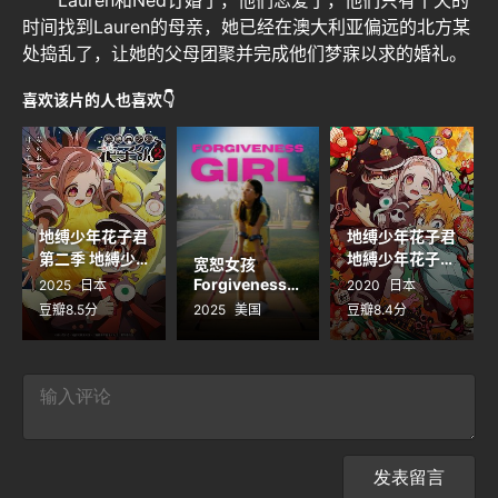
时间找到Lauren的母亲，她已经在澳大利亚偏远的北方某
处捣乱了，让她的父母团聚并完成他们梦寐以求的婚礼。
喜欢该片的人也喜欢👇
地缚少年花子君
地缚少年花子君
第二季 地縛少
地縛少年花子く
宽恕女孩
年花子くん2
ん
Forgiveness
2025
日本
2020
日本
Girl
豆瓣8.5分
2025
美国
豆瓣8.4分
发表留言