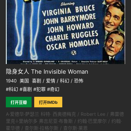
隐身女人 The Invisible Woman
1940
美国
喜剧 / 爱情 / 科幻 / 恐怖
#科幻 #喜剧 #犯罪 #奇幻
打开豆瓣
打开IMDb
A·爱德华·萨瑟兰 科特· 西奥德梅克 / Robert Lee / 弗雷德
里克·I·里纳尔多 弗吉尼亚·布鲁斯 / 约翰·巴里摩尔 / 约翰·
霍华德 / 查尔斯·拉格尔斯 / 查尔斯·莱恩