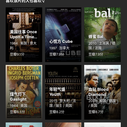
喜欢该片的人也喜欢👇
美国往事 Once
蜂蜜 Bal
Upon a Time
心慌方 Cube
in America
1984
美国 / 意大
2010
土耳其 / 德
利
1997
加拿大
国 / 法国
豆瓣9.1分
豆瓣7.9分
豆瓣7.9分
年轻气盛
血钻 Blood
煤气灯下
Youth
Diamond
Gaslight
2015
意大利 / 法
2006
美国 / 德国
1944
美国
国 / 瑞士 / 英国
/ 英国
豆瓣8.5分
豆瓣8.2分
豆瓣8.7分