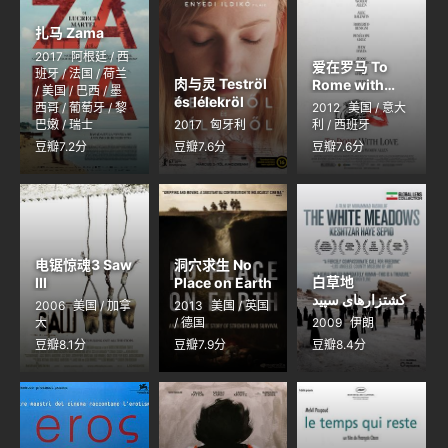
扎马 Zama
2017
阿根廷 / 西
爱在罗马 To
班牙 / 法国 / 荷兰
肉与灵 Teströl
Rome with
/ 美国 / 巴西 / 墨
és lélekröl
Love
西哥 / 葡萄牙 / 黎
2012
美国 / 意大
巴嫩 / 瑞士
2017
匈牙利
利 / 西班牙
豆瓣7.2分
豆瓣7.6分
豆瓣7.6分
电锯惊魂3 Saw
洞穴求生 No
白草地
III
Place on Earth
کشتزارهای سپید
2006
美国 / 加拿
2013
美国 / 英国
大
/ 德国
2009
伊朗
豆瓣8.1分
豆瓣7.9分
豆瓣8.4分