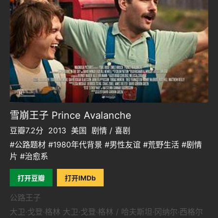
雪崩王子 Prince Avalanche
豆瓣7.2分
2013
美国
剧情 / 喜剧
#公路题材 #1980年代背景 #男性友谊 #荒野生活 #剧情
片 #治愈系
打开豆瓣
打开IMDb
公路王子
大卫·戈登·格林 大卫·戈登·格林 / 哈夫斯坦·冈纳尔·西格尔