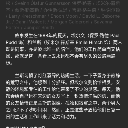
松 / Sveinn Ólafur Gunnarsson 保罗·路德 / 埃米尔·赫斯
基 / 蓝斯·勒高勒 / 乔伊斯·佩恩 / 吉娜·格兰德 / 琳·谢尔顿
/ Larry Kretschmar / Enoch Moon / David L. Osborne
Jr. / Danni Wolcott / Morgan Calderoni / Savanna
Porter / Juniper Smith
故事发生在1988年的夏天，埃尔文（保罗·路德 Paul
Rudd 饰）和兰斯（埃米尔·赫斯基 Emile Hirsch 饰）两人
既是同事，亦是彼此唯一的陪伴。他们的工作简单而又枯
燥，那就是替一条看上去永远都不会有尽头的公路画路
标。
兰斯习惯了灯红酒绿的热闹生活，一下子置身于寂静
的荒野之中，他感到十分抓狂。但埃尔文则恰恰相反，安
静的环境和专注的工作给他带来了不少的灵感。每天，他
都会给自己远在天边的女友写上一封热情洋溢的信，而他
的女友恰恰正是兰斯的姐姐。孤独和寂寞之中，两个男人
之间少不了吵吵闹闹，然而，正是这些矛盾给他们日复一
日的生活和工作带来了活力和动力。