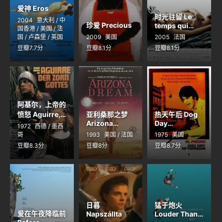
爱神 Eros
时光驻留 Le
2004
意大利 / 中
珍爱 Precious
temps qui
国香港 / 美国 / 法
reste
国 / 卢森堡 / 英国
2009
美国
2005
法国
豆瓣7.7分
豆瓣8.1分
豆瓣8.1分
阿基尔，上帝的
愤怒 Aguirre,
亚利桑那之梦
热天午后 Dog
der Zorn
Arizona
Day
1972
西德 / 墨西
Gottes
Dream
Afternoon
哥
1993
美国 / 法国
1975
美国
豆瓣8.3分
豆瓣8分
豆瓣8.7分
日暮
猛于炮火
爱在午夜降临前
Napszállta
Louder Than