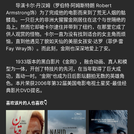
导演卡尔·丹汉姆（罗伯特·阿姆斯特朗 Robert
Armstrong饰）为了完成他的电影而来到了荒无人烟的骷
髅岛。一只巨大的非洲大猩猩金刚居住在这个与世隔绝的
岛上。然而它却被卡尔逮住并带到了纽约，在那里它成了
供人观赏的怪物。卡尔一直为没有找到适合的女主角而烦
恼，直到他遇见了貌如天仙的美丽女孩安·达罗（菲伊·雷
Fay Wray饰）。而此刻，金刚也深深地爱上了安。
1933版本的黑白影片《金刚》，融合动画、真人和模
型为一体，开创了特技片的先河，在当年取得了巨大成
功，轰动一时。“金刚”也成为日后影坛翻拍无数的英雄角
色。本片荣获2006年第32届美国电影电视土星奖-最佳经
典影片DVD提名。
喜欢该片的人也喜欢👇