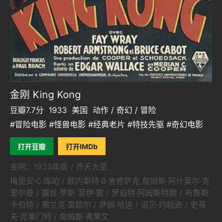
金刚 King Kong
豆瓣7.7分
1933
美国
动作 / 奇幻 / 冒险
#冒险电影 #怪兽电影 #经典老片 #特技先驱 #奇幻电影
打开豆瓣
打开IMDb
金刚：1933年版 / 齐天大圣
梅里安·C·库珀 / 欧内斯特·B·舍德萨克 詹姆斯·阿什莫尔·克
里尔曼 / 露丝·罗斯 菲伊·雷 / 罗伯特·阿姆斯特朗 / 布鲁斯·
卡伯特 / 弗兰克·雷歇尔 / 萨姆·哈迪 / 诺贝·约翰逊 / 史蒂
夫·克莱门特 / 詹姆斯·弗莱文