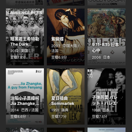
4
暗黑君王希特勒
紫蝴蝶
The Dark
9.11-8.15 日本
2003
中国大陆 /
Charisma of
心中
2012
英国
法国
Adolf Hitler
豆瓣7.8分
豆瓣6.9分
2006
日本
子弹芭蕾 バレ
汾阳小子贾樟柯
夏日插曲
ット・バレエ
Jia Zhangke,
Sommarlek
Um Homem
2014
巴西 / 法国
1951
瑞典
1998
日本
de Fenyang
豆瓣8.6分
豆瓣7.7分
豆瓣7.6分