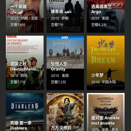
一个英雄
逃离德黑兰
娜希德 ناهید
قهرمان
Argo
2021
伊朗 / 法国
2015
伊朗
2012
美国
豆瓣7.6分
豆瓣7分
豆瓣8.2分
德国之秋
坠悟人生
Deutschland
Gravity
im Herbst
少年梦
1978
西德
2010
美国
豆瓣7.7分
豆瓣7.2分
2016
中国大陆
面对面 Ansikte
死雄 第一季
mot ansikte
万万没想到
Diablero
1976
瑞典 / 意大