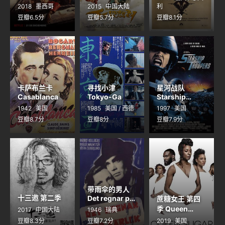
2018
墨西哥
2015
中国大陆
利
豆瓣6.5分
豆瓣5.7分
豆瓣8.1分
卡萨布兰卡
寻找小津
星河战队
Casablanca
Tokyo-Ga
Starship
Troopers
1942
美国
1985
美国 / 西德
1997
美国
豆瓣8.7分
豆瓣8分
豆瓣7.9分
带雨伞的男人
十三邀 第二季
Det regnar på
蔗糖女王 第四
vår kärlek
季 Queen
2017
中国大陆
1946
瑞典
Sugar Season
豆瓣8.3分
豆瓣7.2分
2019
美国