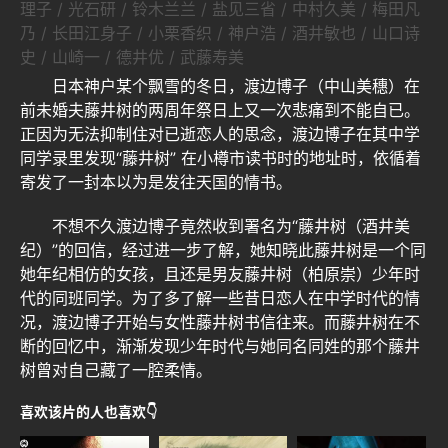
理子 / 光石研 / 铃木兰兰 / 盐见三省 / 中村久美 / 梅田凡
乃 / 长田江身子 / 小栗香织 / 神户浩 / 酒井敏也 / 山口诗
史 / 山崎一 / 德井优 / 武藤寿美
日本神户某个飘雪的冬日，渡边博子（中山美穗）在
前未婚夫藤井树的两周年祭日上又一次悲痛到不能自已。
正因为无法抑制住对已逝恋人的思念，渡边博子在其中学
同学录里发现“藤井树” 在小樽市读书时的地址时，依循着
寄发了一封本以为是发往天国的情书。
不想不久渡边博子竟然收到署名为“藤井树（酒井美
纪）”的回信，经过进一步了解，她知晓此藤井树是一个同
她年纪相仿的女孩，且还是男友藤井树（柏原崇）少年时
代的同班同学。为了多了解一些昔日恋人在中学时代的情
况，渡边博子开始与女性藤井树书信往来。而藤井树在不
断的回忆中，渐渐发现少年时代与她同名同姓的那个藤井
树曾对自己藏了一腔柔情。
喜欢该片的人也喜欢👇