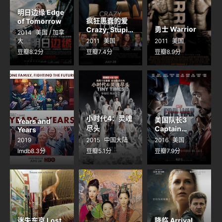
明日边缘 Edge
疯狂愚蠢的爱
of Tomorrow
勇士 Warrior
Crazy, Stupid,
2014
美国 / 加拿
Love
大
2011
美国
2011
美国
豆瓣8.2分
豆瓣7.4分
豆瓣8.9分
小时代4：灵魂
美国队长3
Years and
尽头
Captain
Years
America: Civil
2019
2015
中国大陆
2016
美国
War
Imdb8.3分
豆瓣5.1分
豆瓣7.9分
迷失东京 Lost
降临 Arrival