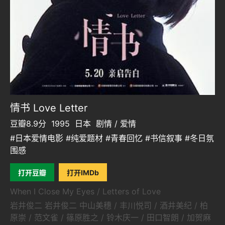
情书 Love Letter
豆瓣8.9分
1995
日本
剧情 / 爱情
#日本爱情电影 #纯爱题材 #青春回忆 #书信叙事 #冬日氛
围感
打开豆瓣
打开IMDb
When I Close My Eyes / Letters of Love
岩井俊二 岩井俊二 中山美穗 / 丰川悦司 / 酒井美纪 / 柏
原崇 / 范文雀 / 篠原胜之 / 铃木庆一 / 田口智朗 / 加贺麻