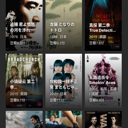
追捕 君よ憤怒
龙猫 となりの
真探 第二季
の河を渉れ
トトロ
True Detective
Season 2
1976
日本
1988
日本
2015
美国
豆瓣8.3分
豆瓣9.2分
豆瓣7.8分
五路追杀令
小镇疑云 第二
你和我一样不正
Smokin' Aces
季
常 まともじゃ
2006
美国 / 英国
Broadchurch
ないのは君も一
2015
英国
2021
日本
/ 法国
Season 2
緒
豆瓣8.7分
豆瓣7.1分
豆瓣6.9分