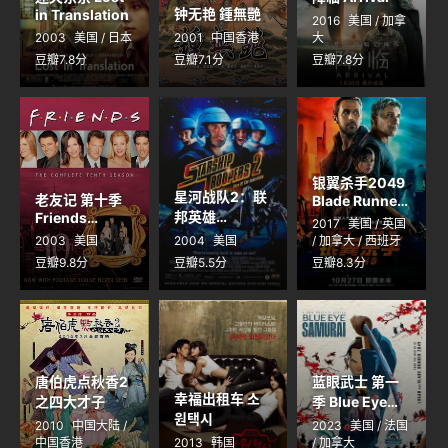
钟无艳 鍾無艷
in Translation
2016
美国 / 加拿
2003
美国 / 日本
2001
中国香港
大
豆瓣7.8分
豆瓣7.1分
豆瓣7.8分
银翼杀手2049
星河战队2：联
老友记 第十季
Blade Runner
邦英雄
Friends
2049
2017
美国 / 英国
Season 10
Starship
2003
美国
2004
美国
/ 加拿大 / 西班牙
Troopers 2:
豆瓣9.8分
豆瓣5.5分
豆瓣8.3分
Hero of the
Federation
唐伯虎点秋香2
蓝眼武士 第一
幸福出租车 소
之四大才子
季 Blue Eye
원택시
Samurai
2010
中国大陆 /
2023
美国 / 法国
Season 1
中国香港
2013
韩国
/ 加拿大