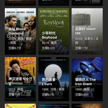
mandibules
du bout du
monde
血钻 Blood
寂静岭 Silent
少年时代
Diamond
Hill
Boyhood
2006
美国 / 德国
2006
加拿大 / 法
/ 英国
2014
美国
国
豆瓣8.7分
豆瓣8.5分
豆瓣7.7分
神汉流氓 박수건
熊的故事
钢铁巨人 The
달
L'ours
Iron Giant
2013
韩国
1988
法国 / 美国
1999
美国
豆瓣7.1分
豆瓣9.1分
豆瓣8.6分