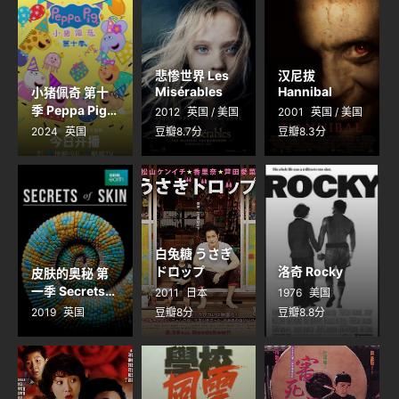
悲惨世界 Les
汉尼拔
Misérables
Hannibal
小猪佩奇 第十
季 Peppa Pig
2012
英国 / 美国
2001
英国 / 美国
Season 10
2024
英国
豆瓣8.7分
豆瓣8.3分
白兔糖 うさぎ
ドロップ
洛奇 Rocky
皮肤的奥秘 第
一季 Secrets
2011
日本
1976
美国
of Skin
2019
英国
豆瓣8分
豆瓣8.8分
Season 1