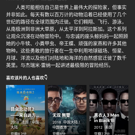
人类可能相信自己是世界上最伟大的探险家，但事实
并非如此。每天有数以百万计的动物沿着已经使用了几个
世纪的路径在全球范围内迁徙。它们翱翔、飞行、游泳，
从南极洲到非洲大草原，从太平洋到阿拉斯加。这个系列
让观众沉浸在动物冒险中。 与忠诚的座头鲸妈妈一起照顾
她的小牛犊、小粪甲虫、帝王蝶、顽强的家燕和许多其他
物种。这些勇敢的旅行者在一生中利用地球磁场、恒星、
月球、洋流以及他们对陆地和海洋的自然感官迁徙了数千
英里。与杰瑞米·雷纳一起讲述最极限的冒险经历。
喜欢该片的人也喜欢👇
昆虫总动员2
——来自远方的
无双 無雙
黑衣人3 Men
in Black III
后援军
2018
法国 / 中国
2018
中国大陆 /
Minuscule 2 -
大陆
中国香港
2012
美国
Les
豆瓣8.2分
豆瓣8分
豆瓣7.7分