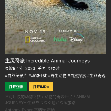
生灵奇旅 Incredible Animal Journeys
豆瓣9.4分
2023
美国
纪录片
#自然纪录片 #动物迁徙 #野生动物 #自然探索 #生命奇观
打开豆瓣
打开IMDb
不可思议的动物之旅 / 动物的奇妙迁徙 / ANIMAL
JOURNEY～生命をつなぐ遥かなる旅路
Anthony Pyper 杰瑞米·雷纳