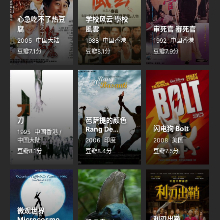
心急吃不了热豆
学校风云 學校
腐
風雲
审死官 審死官
2005
中国大陆
1988
中国香港
1992
中国香港
豆瓣7.1分
豆瓣8.1分
豆瓣7.9分
刀
芭萨提的颜色
闪电狗 Bolt
Rang De
1995
中国香港 /
Basanti
中国大陆
2006
印度
2008
美国
豆瓣8.1分
豆瓣8.4分
豆瓣7.5分
微观世界
利刃出鞘
Microcosmos