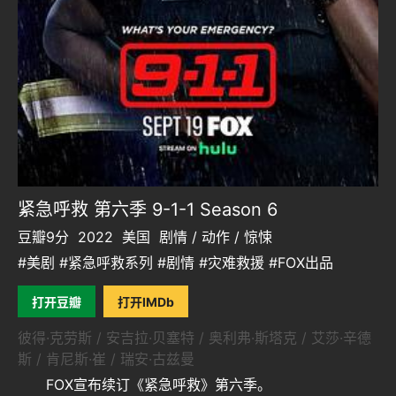
紧急呼救 第六季 9-1-1 Season 6
豆瓣9分
2022
美国
剧情 / 动作 / 惊悚
#美剧 #紧急呼救系列 #剧情 #灾难救援 #FOX出品
打开豆瓣
打开IMDb
彼得·克劳斯 / 安吉拉·贝塞特 / 奥利弗·斯塔克 / 艾莎·辛德
斯 / 肯尼斯·崔 / 瑞安·古兹曼
FOX宣布续订《紧急呼救》第六季。