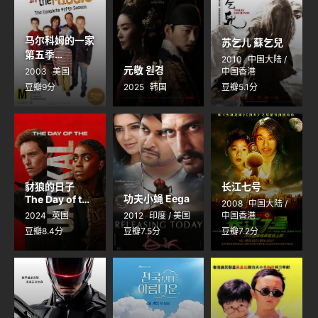
马尔科姆的一家
苏乞儿 蘇乞兒
第五季
2010
中国大陆 /
Malcolm in
元敬 원경
2003
美国
中国香港
the Middle
豆瓣9分
2025
韩国
豆瓣5.1分
Season 5
豺狼的日子
长江七号
功夫小蝇 Eega
The Day of the
2008
中国大陆 /
Jackal
2024
英国
2012
印度 / 美国
中国香港
豆瓣8.4分
豆瓣7.5分
豆瓣7.2分