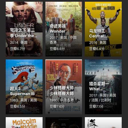
奇迹男孩
穹顶之下 第二
乌龙特工
Wonder
季 Under the
Central
2017
美国 / 中国
Dome Season
Intelligence
2014
美国
香港
2016
美国
2
豆瓣6.7分
豆瓣8.6分
豆瓣6.4分
猎杀星期一
少林搭棚大师
超人3
What
少林搭棚大師
Superman III
Happened to
2017
英国 / 美国
Monday?
1983
英国 / 美国
1980
中国香港
/ 法国 / 比利时
豆瓣6.5分
豆瓣7.6分
豆瓣7.1分