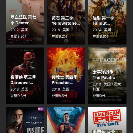
嗜血法医 第七
黄石 第二季
辐射 第一季
季 Dexter
Yellowstone
Fallout
Season 7
Season 2
Season 1
2012
美国
2019
美国
2024
美国
豆瓣8.9分
豆瓣9.2分
豆瓣8.6分
太平洋战争
夜魔侠 第三季
传教士 第四季
The Pacific
Daredevil
Preacher
2010
美国 / 澳大
Season 3
Season 4
2018
美国
2019
美国
利亚
豆瓣9.3分
豆瓣8.5分
豆瓣9分
美国派(番外