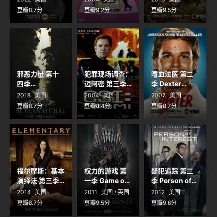
Season 6
Animated
Season 3
豆瓣8.7分
豆瓣9.2分
豆瓣9.5分
Series Season
3
邪恶力量 第十
犯罪现场调查：
嗜血法医 第二
四季
迈阿密 第三季
季 Dexter
Supernatural
CSI: Miami
Season 2
2018
美国
2004
美国
2007
美国
Season 14
Season 3
豆瓣8.7分
豆瓣8.4分
豆瓣8.7分
福尔摩斯：基本
权力的游戏 第
疑犯追踪 第二
演绎法 第三季
一季 Game of
季 Person of
Elementary
Thrones
Interest
2014
美国
2011
美国 / 英国
2012
美国
Season 3
Season 1
Season 2
豆瓣8.7分
豆瓣9.5分
豆瓣9.6分