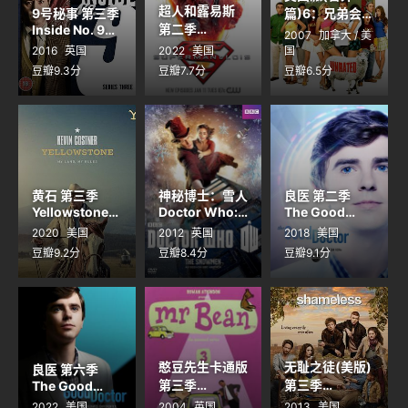
超人和露易斯
9号秘事 第三季
篇)6：兄弟会
第二季
Inside No. 9
American Pie
2007
加拿大 / 美
Season 3
Superman &
Presents Beta
2016
英国
2022
美国
国
Lois Season 2
House
豆瓣9.3分
豆瓣7.7分
豆瓣6.5分
黄石 第三季
神秘博士：雪人
良医 第二季
Yellowstone
Doctor Who:
The Good
Season 3
The Snowmen
Doctor
2020
美国
2012
英国
2018
美国
Season 2
豆瓣9.2分
豆瓣8.4分
豆瓣9.1分
憨豆先生卡通版
无耻之徒(美版)
良医 第六季
第三季
第三季
The Good
Doctor
Mr.Bean: The
Shameless
2022
美国
2004
英国
2013
美国