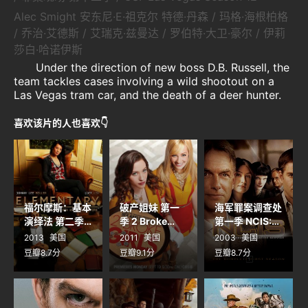
Alec Smight 安东尼·E·祖克尔 特德·丹森 / 玛格·海根柏格
/ 乔治·艾德斯 / 艾瑞克·兹曼达 / 罗伯特·大卫·豪尔 / 伊莉
莎白·哈诺伊斯
Under the direction of new boss D.B. Russell, the
team tackles cases involving a wild shootout on a
Las Vegas tram car, and the death of a deer hunter.
喜欢该片的人也喜欢👇
福尔摩斯：基本
破产姐妹 第一
海军罪案调查处
演绎法 第二季
季 2 Broke
第一季 NCIS:
Elementary
Girls Season 1
Naval
2013
美国
2011
美国
2003
美国
Season 2
Criminal
豆瓣8.7分
豆瓣9.1分
豆瓣8.7分
Investigative
Service
Season 1