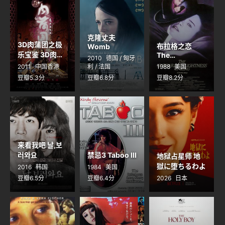
克隆丈夫
3D肉蒲团之极
布拉格之恋
Womb
乐宝鉴 3D肉蒲
The
2010
德国 / 匈牙
Unbearable
團之極樂寶鑑
2011
中国香港
利 / 法国
1988
美国
Lightness of
豆瓣5.3分
豆瓣6.8分
豆瓣8.2分
Being
来看我吧 날,보
러와요
禁忌3 Taboo III
地狱占星师 地
獄に堕ちるわよ
2016
韩国
1984
美国
豆瓣6.5分
豆瓣6.4分
2026
日本