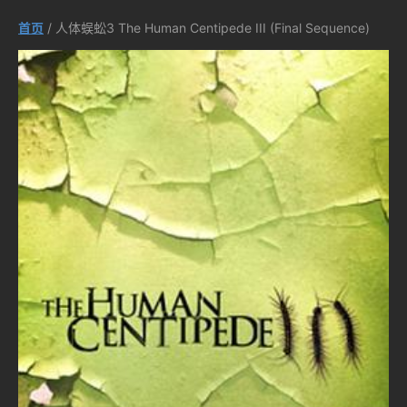
首页
/ 人体蜈蚣3 The Human Centipede III (Final Sequence)