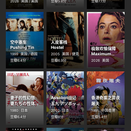
2026
英国 / 美国
豆瓣5.8分
豆瓣7.1分
空中塞车
人皮客栈
Pushing Tin
Hostel
极致欢愉保障
Maximum
1999
美国 / 德国
2005
美国 / 捷克
Pleasure
豆瓣6.4分
豆瓣6.9分
2026
美国
Guaranteed
妻子的性幻想
Assobot战记
香港奇案之雾夜
妻たちの性体
五九 アソボッ
屠夫
験 夫の眼の前
ト戦記五九
1980
日本
2002
日本
1991
中国香港
で、今・・・
豆瓣6.4分
豆瓣8分
豆瓣5.4分