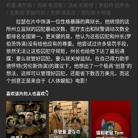
布雷·奥尔森 / 汤姆·希克斯 / 汤米·利斯特 / 罗伯特·拉萨多
/ 克莱顿·罗赫内尔 / 杰伊·塔瓦尔 / 劳伦斯·R·哈维
拉瑟在片中饰演一位性格暴躁的典狱长，他统领的这
所州立监狱的囚犯暴动次数、医疗支出和狱警调动次数全
都排名全国第一。更关键的是，他认为这些囚犯和州长(罗
伯茨饰演)没有给他应有的尊重。他尝试过许多惩罚手段，
依然无法让这些囚犯守规矩，州长也给他下达了最后通
牒：要么就管好囚犯，要么就关掉监狱。在自己得力助手
德怀特(劳伦斯饰演)的建议下，他想出了一个极具“创意”的
想法，这样可以管理好囚犯，还能省下数百万美元，而这
个创意正是来自于《人体蜈蚣》电影！
喜欢该片的人也喜欢👇
尽管爱 愛なの
猫和老鼠 Tom
说书人
に