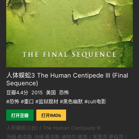
人体蜈蚣3 The Human Centipede III (Final
Sequence)
豆瓣4.4分
2015
美国
恐怖
#恐怖 #重口 #监狱题材 #黑色幽默 #cult电影
打开豆瓣
打开IMDb
人形蜈蚣3(台) / The Human Centipede III
汤姆·希克斯 汤姆·希克斯 迪特尔·莱瑟 / 埃里克·罗伯茨 /