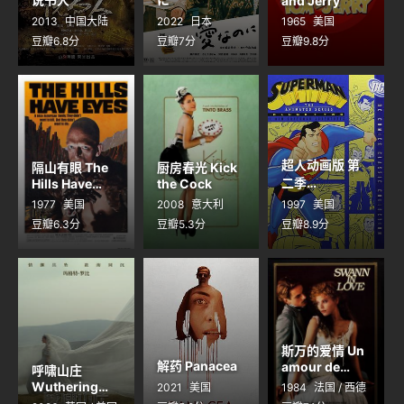
and Jerry
2013
中国大陆
2022
日本
1965
美国
豆瓣6.8分
豆瓣7分
豆瓣9.8分
超人动画版 第
隔山有眼 The
厨房春光 Kick
二季
Hills Have
the Cock
Eyes
Superman
1977
美国
2008
意大利
1997
美国
Season 2
豆瓣6.3分
豆瓣5.3分
豆瓣8.9分
斯万的爱情 Un
解药 Panacea
amour de
呼啸山庄
Swann
Wuthering
2021
美国
1984
法国 / 西德
Heights