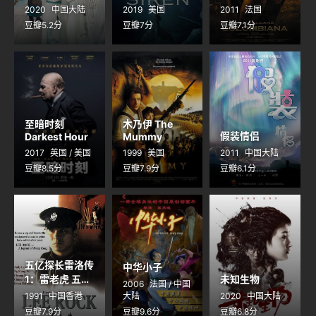
Season 2
2020
中国大陆
2019
美国
2011
法国
豆瓣5.2分
豆瓣7分
豆瓣7.1分
至暗时刻
木乃伊 The
假装情侣
Darkest Hour
Mummy
2017
英国 / 美国
1999
美国
2011
中国大陆
豆瓣8.5分
豆瓣7.9分
豆瓣6.1分
五亿探长雷洛传
中华小子
1：雷老虎 五億
未知生物
2006
法国 / 中国
探長雷洛傳：雷
1991
中国香港
大陆
2020
中国大陆
老虎
豆瓣7.9分
豆瓣9.6分
豆瓣6.8分