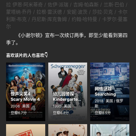
拉 伊恩·阿米蒂奇 / 佐伊·派瑞 / 吉姆·帕森斯 / 兰斯·巴伯 /
蒙塔纳·乔丹 / 拉根·雷沃德 / 安妮·波茨 / 莎拉·贝克 / 卡尔
利斯·布克 / 丹尼斯·库克鲁姆 / 约翰·哈特曼 / 卡罗尔·曼塞
尔
《小谢尔顿》宣布一次续订两季，即至少能看到第四
季了。
喜欢该片的人也喜欢👇
网络谜踪
惊声尖笑4
幼儿园警探
Searching
Scary Movie 4
Kindergarten
2018
美国 / 俄罗
Cop
2006
美国
1990
美国
斯
豆瓣6.7分
豆瓣6.8分
豆瓣8.5分