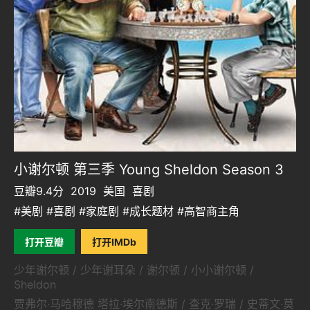
小谢尔顿 第三季 Young Sheldon Season 3
豆瓣9.4分
2019
美国
喜剧
#美剧 #喜剧 #家庭剧 #成长题材 #高智商主角
打开豆瓣
打开IMDb
少年谢尔顿 / 少年谢耳朵 / 谢尔顿 / 小小谢尔顿 /
Sheldon
贾弗尔·马哈穆德 塔拉·埃尔南德斯 / 查克·罗瑞 / 史蒂文·莫