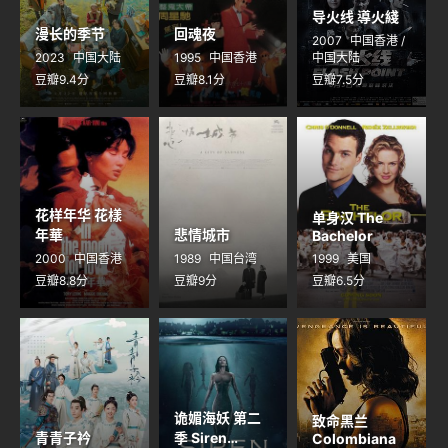
导火线 導火綫
漫长的季节
回魂夜
2007
中国香港 /
2023
中国大陆
1995
中国香港
中国大陆
豆瓣9.4分
豆瓣8.1分
豆瓣7.5分
花样年华 花樣
单身汉 The
年華
悲情城市
Bachelor
2000
中国香港
1989
中国台湾
1999
美国
豆瓣8.8分
豆瓣9分
豆瓣6.5分
诡媚海妖 第二
致命黑兰
青青子衿
季 Siren
Colombiana