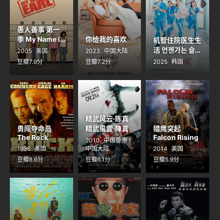
愚人善事 第一
季 My Name is
你给我的喜欢
机智住院医生生
Earl Season 1
活 언젠가는 슬기
2005
美国
2023
中国大陆
로울 전공의생활
豆瓣7.9分
豆瓣7.2分
2025
韩国
精武风云·陈真
勇闯夺命岛
精武風雲·陳真
猎鹰突起
The Rock
Falcon Rising
2010
中国香港 /
1996
美国
中国大陆
2014
美国
豆瓣8.6分
豆瓣6.1分
豆瓣5.9分