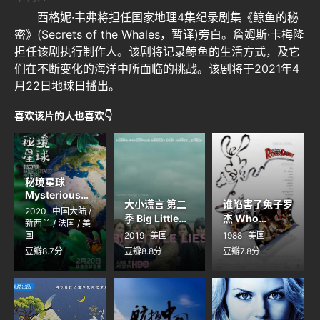
西格妮·韦弗将担任国家地理4集纪录剧集《鲸鱼的秘
密》(Secrets of the Whales，暂译)旁白。詹姆斯·卡梅隆
担任该剧执行制作人。该剧将记录鲸鱼的生活方式，及它
们在不断变化的海洋中所面临的挑战。该剧将于2021年4
月22日地球日播出。
喜欢该片的人也喜欢👇
秘境星球
Mysterious
大小谎言 第二
谁陷害了兔子罗
Planet
2020
中国大陆 /
季 Big Little
杰 Who
新西兰 / 法国 / 美
Lies Season 2
Framed Roger
国
2019
美国
1988
美国
Rabbit
豆瓣8.7分
豆瓣8.8分
豆瓣7.8分