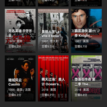
无名英雄 무명영
霹雳游侠 第一
美丽人生 La
웅
季 Knight
vita è bella
Rider Season
1978
朝鲜
1997
意大利
1982
美国
1
豆瓣8.2分
豆瓣9.5分
豆瓣8.7分
瞒天过海：美人
堕落街传奇 第
赌城风云
计 Ocean's
二季 The
Casino
Eight
Deuce Season
1995
美国 / 法国
2018
美国
2018
美国
2
豆瓣8.3分
豆瓣6.7分
豆瓣8.8分