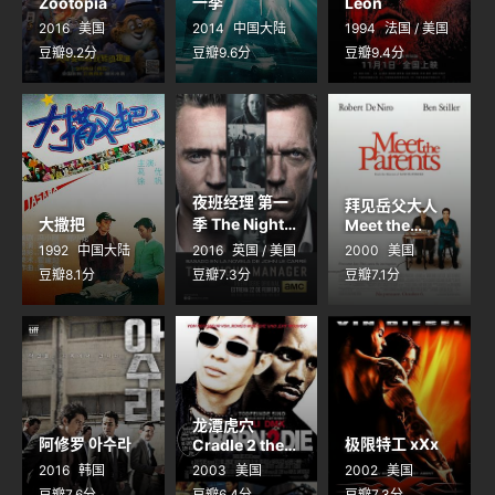
一季
Zootopia
Léon
2016
美国
2014
中国大陆
1994
法国 / 美国
豆瓣9.2分
豆瓣9.6分
豆瓣9.4分
夜班经理 第一
拜见岳父大人
大撒把
季 The Night
Meet the
Manager
Parents
1992
中国大陆
2016
英国 / 美国
2000
美国
Season 1
豆瓣8.1分
豆瓣7.3分
豆瓣7.1分
龙潭虎穴
阿修罗 아수라
极限特工 xXx
Cradle 2 the
Grave
2016
韩国
2003
美国
2002
美国
豆瓣7.6分
豆瓣6.4分
豆瓣7.3分