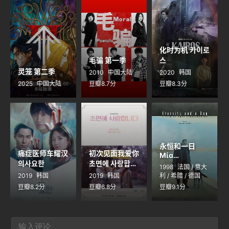
化时为机 카이로
毛骗 第一季
스
灵笼 第二季
2010
中国大陆
2020
韩国
2025
中国大陆
豆瓣8.7分
豆瓣8.3分
永恒和一日
痛症医师车耀汉
初次见面我爱你
Μία
의사요한
초면에 사랑합니
αιωνιότητα
1998
法国 / 意大
και μία μέρα
다
2019
韩国
2019
韩国
利 / 希腊 / 德国
豆瓣8.2分
豆瓣6.8分
豆瓣9.1分