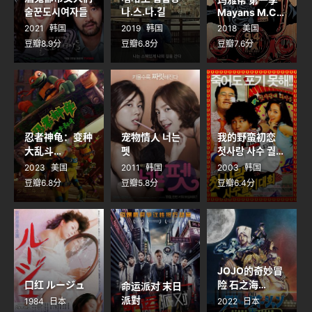
술꾼도시여자들
나.스.나.길
Mayans M.C.
Season 1
2021
韩国
2019
韩国
2018
美国
豆瓣8.9分
豆瓣6.8分
豆瓣7.6分
忍者神龟：变种
宠物情人 너는
我的野蛮初恋
大乱斗
펫
첫사랑 사수 궐기
Teenage
대회
2023
美国
2011
韩国
2003
韩国
Mutant Ninja
豆瓣6.8分
豆瓣5.8分
豆瓣6.4分
Turtles:
Mutant
Mayhem
JOJO的奇妙冒
口红 ルージュ
险 石之海
命运派对 末日
Part.3 ジョジ
派對
1984
日本
2022
日本