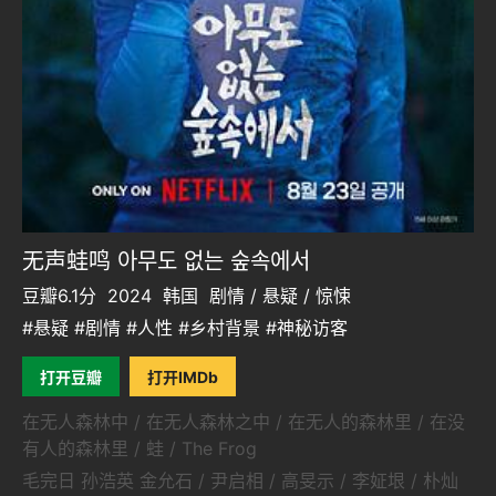
无声蛙鸣 아무도 없는 숲속에서
豆瓣6.1分
2024
韩国
剧情 / 悬疑 / 惊悚
#悬疑 #剧情 #人性 #乡村背景 #神秘访客
打开豆瓣
打开IMDb
在无人森林中 / 在无人森林之中 / 在无人的森林里 / 在没
有人的森林里 / 蛙 / The Frog
毛完日 孙浩英 金允石 / 尹启相 / 高旻示 / 李姃垠 / 朴灿