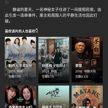
烈
静谧的夏天，一名神秘女子住进了一间度假民宿，由
此引发一连串事件，屋主和周围人的平静生活也因此打
破。
喜欢该片的人也喜欢👇
制作人 프로듀사
好搭档 굿파트너
茶馆
2015
韩国
2024
韩国
2010
中国大陆
豆瓣7.7分
豆瓣8.1分
豆瓣9.3分
酒鬼都市女人们
嘻哈王 힙합왕 -
玛雅帮 第一季