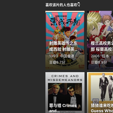
喜欢该片的人也喜欢👇
射雕英雄传之东
樱兰高校男
成西就 射鵰英雄
部 桜蘭高校
傳之東成西就
ト部
1993
中国香港
2006
日本
豆瓣8.7分
豆瓣8.9分
罪与错 Crimes
猜猜谁来吃
and
Guess Who