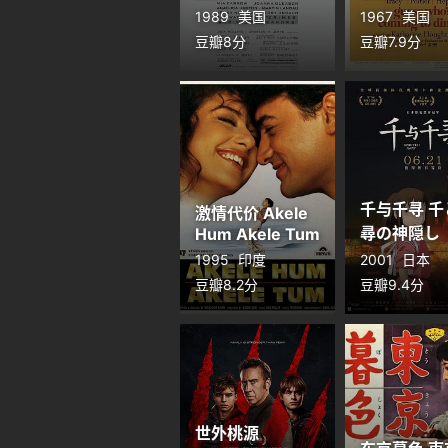
Misdemeanors
Coming to
1989
美国
1967
美国
Dinner
豆瓣8分
豆瓣7.9分
千与千寻 千
激情代价 Akele
尋の神隠し
Hum Akele Tum
1995
印度
2001
日本
豆瓣8.2分
豆瓣9.4分
世外桃源