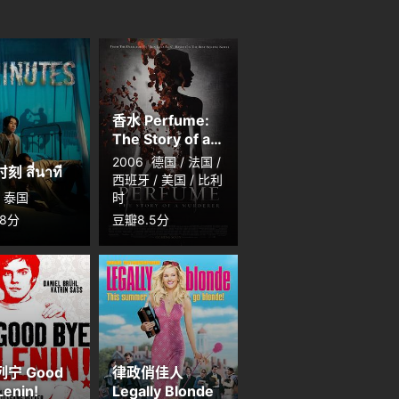
香水 Perfume:
The Story of a
Murderer
2006
德国 / 法国 /
 สี่นาที
西班牙 / 美国 / 比利
泰国
时
.8分
豆瓣8.5分
宁 Good
律政俏佳人
Lenin!
Legally Blonde