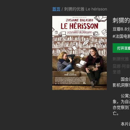
首页
/ 刺猬的优雅 Le hérisson
刺猬的优
豆瓣8.8
#法国电影
打开豆
刺猬优雅 / 
莫娜·阿查
里德
国会议员一
影机洞察
公寓女门
象，为自
亦觉察到
亡。
本片改编