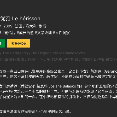
雅 Le hérisson
分
2009
法国 / 意大利
剧情
 #剧情片 #成长治愈 #文学改编 #人性洞察
瓣
打开IMDb
The Hedgehog / Die Eleganz der Madame Michel
切 莫娜·阿查切 / 妙莉叶·芭贝里 若西安·巴拉斯科 / 佳朗丝·勒·吉耶米克 /
家四口住在巴黎左岸的高级公寓里。议员的小女儿芭洛玛（Garance Le 
世界，是名不满12岁的天才小哲学家。不愿成为鱼缸中命运已被注定的
房荷妮（乔丝安·巴拉思科 Josiane Balasko 饰）是个肥胖丑陋
己在密室内筑起一个丰富的精神世界。但是芭洛玛隐约发现了这个秘密，
了荷妮不为人知的一面。在小津彬彬有礼的引领下，不仅荷妮逐渐卸下卑
自法国女作家妙莉叶·芭贝里的同名小说。