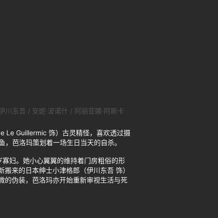
 伊川东吾 / 安妮·波诺什 / 阿丽亚娜·阿斯卡
Guillermic 饰）古灵精怪，喜欢透过摄
金鱼，芭洛玛策划着一场生日当天的自杀。
的54岁寡妇。她小心翼翼的维持着门房粗俗的形
新搬来的日本绅士小津格郎（伊川东吾 饰）
微的伪装，芭洛玛亦开始重新审视生活与死