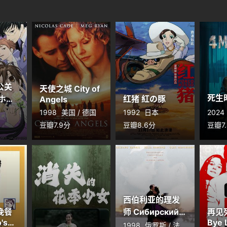
公关
天使之城 City of
死生时刻
ホス
红猪 紅の豚
Angels
1998
美国 / 德国
1992
日本
2024
豆瓣7.9分
豆瓣8.6分
豆瓣7
西伯利亚的理发
晚餐
师 Сибирский
再见列
's
цирюльник
Bye 
1998
俄罗斯 / 法