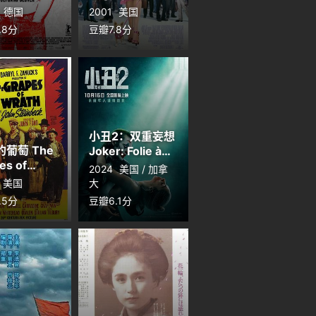
德国
2001
美国
.8分
豆瓣7.8分
小丑2：双重妄想
葡萄 The
Joker: Folie à
es of
Deux
2024
美国 / 加拿
h
美国
大
.5分
豆瓣6.1分