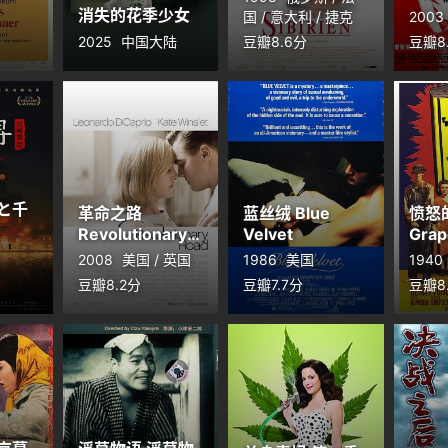
消失的花季少女
国 / 意大利 / 捷克
2003
2025
中国大陆
豆瓣8.6分
豆瓣8
と千
革命之路
蓝丝绒 Blue
愤怒的
Revolutionary
Velvet
Grap
Road
Wrat
2008
美国 / 英国
1986
美国
1940
豆瓣8.2分
豆瓣7.7分
豆瓣8