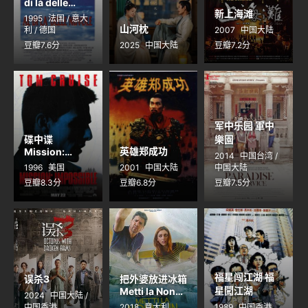
di là delle
新上海滩
nuvole
1995
法国 / 意大
山河枕
利 / 德国
2007
中国大陆
豆瓣7.6分
2025
中国大陆
豆瓣7.2分
军中乐园 軍中
碟中谍
樂園
英雄郑成功
Mission:
2014
中国台湾 /
Impossible
1996
美国
2001
中国大陆
中国大陆
豆瓣8.3分
豆瓣6.8分
豆瓣7.5分
福星闯江湖 福
误杀3
把外婆放进冰箱
星闖江湖
Metti la Nonna
2024
中国大陆 /
in Freezer
中国香港
2018
意大利
1989
中国香港