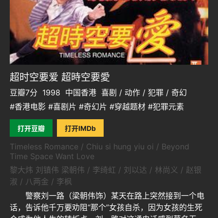
超时空要爱 超時空要愛
豆瓣7分
1998
中国香港
喜剧 / 动作 / 犯罪 / 奇幻
#香港电影 #喜剧片 #奇幻片 #穿越题材 #犯罪元素
打开豆瓣
打开IMDb
Timeless Romance / Chiu si hung yiu oi / Beyond
Time Space Want Love
黎大炜 刘镇伟 梁朝伟 / 李绮虹 / 刘以达 / 林尚义 / 赵银
淑 / 八两金 / 李枫
警察刘一路（梁朝伟饰）某天在路上突然接到一个电
话，告诉他千万要劝阻“那个”女孩自杀，因为女孩的生死