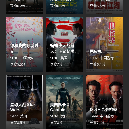
豆瓣6.2分
豆瓣6.6分
豆瓣6.5分
你和我的倾城时
蝙蝠侠大战超
光
人：正义黎明
甩皮鬼
Batman v
2018
中国大陆
2016
美国
1992
中国香港
Superman:
豆瓣5.5分
豆瓣7分
豆瓣6.4分
Dawn of
Justice
星球大战 Star
美国队长2
O记三合会档案
Wars
Captain
America: The
1977
美国
2014
美国
1999
中国香港
Winter
豆瓣8.5分
豆瓣8分
豆瓣7.1分
Soldier