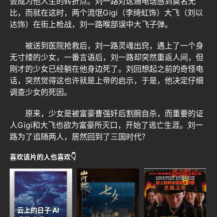
会成为他人生的转折点。刘一路对这通电话感到莫名无
比，而就在这时，两个流氓Gigi（李绮虹饰）大飞（刘以
达饰）在街上枪战，刘一路喉部误中大飞子弹。
被送到医院抢救后，刘一路灵魂出窍，遇上了一个身
无寸缕的少女，一番言语后，刘一路却突然重返人间，但
刚才的少女已经躺在他身边死了。刘回想起之前的奇怪电
话，突然觉得这也许就是上帝的启示，于是，他决定仔细
调查少女的死因。
原来，少女是被富豪曹强奸后割腕自杀，而重要的证
人Gigi和大飞也欲为富豪所灭口，开始了逃亡生涯。刘一
路为了追随两人，居然回到了三国时代？
喜欢该片的人也喜欢👇
云上的日子 Al