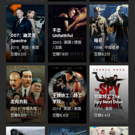
不忠
007：幽灵党
Unfaithful
暗花
Spectre
2002
美国 / 德国
2015
英国 / 美国
/ 法国
1998
中国香港
豆瓣6.5分
豆瓣7.6分
豆瓣8.3分
王牌特工：特工
邻家特工 The
走向共和
学院
Spy Next Door
Kingsman:
2003
中国大陆
2014
英国 / 美国
2010
美国
The Secret
豆瓣9.6分
豆瓣8.4分
豆瓣6.4分
Service