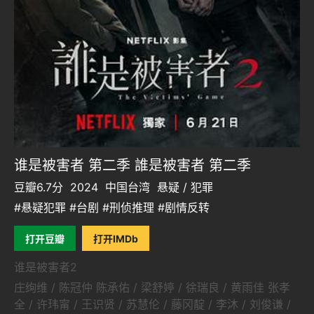
谁是被害者 第二季 誰是被害者 第二季
豆瓣6.7分
2024
中国台湾
悬疑 / 犯罪
#悬疑犯罪 #台剧 #刑侦推理 #剧情反转
打开豆瓣
打开IMDb
谁是被害者2
庄绚维 / 陈冠仲 陈承佑 / 梁舒婷 / 徐瑞良 / 黄雨佳 张孝
全 / 许玮甯 / 王识贤 / 苏慧伦 / 藤冈靛 / 李沐 / 刘俊谦 /