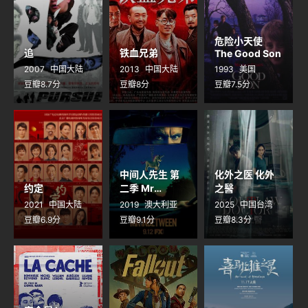
危险小天使
追
铁血兄弟
The Good Son
2007
中国大陆
2013
中国大陆
1993
美国
豆瓣8.7分
豆瓣8分
豆瓣7.5分
中间人先生 第
化外之医 化外
约定
二季 Mr
之醫
Inbetween
2021
中国大陆
2019
澳大利亚
2025
中国台湾
Season 2
豆瓣6.9分
豆瓣9.1分
豆瓣8.3分