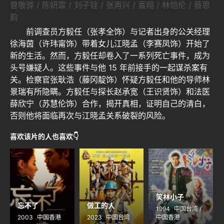
曾敬骅 / 陈妍霏 / 刘子铨 / 张再兴 / 喜翔 / 林恺伦 / 蔡思
韵
前调查员方毅任（张孝全饰）与记者出身的公关经理
徐海茵（许玮甯饰）带着女儿江晓孟（李赛凤饰）开始了
新的生活。然而，方毅任却卷入了一系列死亡事件，成为
头号嫌疑人。这些事件与他 15 年前接手的一起谋杀案有
关。检察官张耿浩（藤冈靛饰）怀疑方毅任和他的导师林
景瑞有所隐瞒。方毅任与探长赵承宽（王识贤饰）和法医
薛欣宁（苏慧伦饰）合作，揭开真相，证明自己的清白，
否则他将面临再次与江晓孟关系破裂的风险。
喜欢该片的人也喜欢👇
笑林小子
忘不了
做工的人
1994
中国台湾 /
2003
中国香港
2023
中国台湾
中国香港