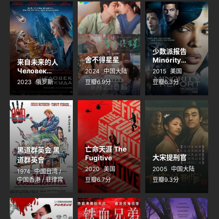
少数派报告
舍不得星星
Minority
来自未来的人
Report
Человек
2024
中国大陆
2015
美国
ниоткуда
2023
俄罗斯
豆瓣6.9分
豆瓣6.3分
亡命天涯 The
黑道群英会 黑
大宋提刑官
Fugitive
道群英會
2020
美国
2005
中国大陆
1974
中国台湾 /
中国香港 / 菲律宾
豆瓣6.7分
豆瓣9.3分