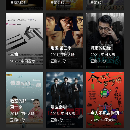
豆瓣7.8分
豆瓣6.8分
豆瓣8分
毛骗 第二季
城市的边缘
三命
2011
中国大陆
2021
中国大陆
2025
中国香港
豆瓣9.5分
豆瓣8.3分
教室的那一间
第一季
法医秦明
今人不见古时玥
2018
中国大陆
2016
中国大陆
豆瓣8.1分
豆瓣7分
2025
中国大陆