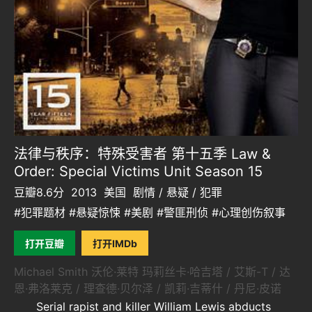
法律与秩序：特殊受害者 第十五季 Law &
Order: Special Victims Unit Season 15
豆瓣8.6分
2013
美国
剧情 / 悬疑 / 犯罪
#犯罪题材 #悬疑惊悚 #美剧 #警匪刑侦 #心理创伤叙事
打开豆瓣
打开IMDb
Michael Smith 沃伦·莱特 玛莉丝卡·哈吉塔 / 艾斯-T / 达
恩·弗洛莱克 / 理查德·贝尔泽 / 凯莉·吉蒂什 / 丹尼·皮诺
Serial rapist and killer William Lewis abducts