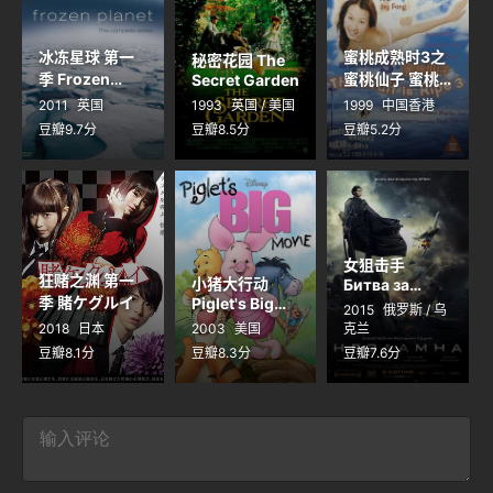
冰冻星球 第一
蜜桃成熟时3之
秘密花园 The
季 Frozen
蜜桃仙子 蜜桃
Secret Garden
Planet Season
成熟時3蜜桃仙
2011
英国
1993
英国 / 美国
1999
中国香港
1
子
豆瓣9.7分
豆瓣8.5分
豆瓣5.2分
女狙击手
狂赌之渊 第一
小猪大行动
Битва за
季 賭ケグルイ
Piglet's Big
Севастополь
2015
俄罗斯 / 乌
Movie
2018
日本
2003
美国
克兰
豆瓣8.1分
豆瓣8.3分
豆瓣7.6分