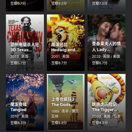
Tree
豆瓣6.7分
豆瓣9.2分
豆瓣7.3分
查泰莱夫人的情
德州电锯杀人狂
摇滚芭比
人 Lady
3D Texas
Hedwig and
Chainsaw 3D
the Angry
Chatterley's
2013
美国
2001
美国
2022
英国 / 美国
Inch
Lover
豆瓣5.7分
豆瓣8.7分
豆瓣6.7分
上帝也疯狂2
魔发奇缘
跳跳虎历险记
The Gods
Tangled
Must Be
The Tigger
1989
南非 / 博茨
Crazy II
Movie
2010
美国
瓦纳
2000
美国 / 日本
豆瓣8.3分
豆瓣8.8分
豆瓣8.3分