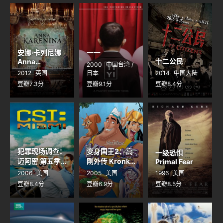
安娜·卡列尼娜
一一
十二公民
Anna
2000
中国台湾 /
Karenina
2012
英国
日本
2014
中国大陆
豆瓣7.3分
豆瓣9.1分
豆瓣8.4分
犯罪现场调查：
变身国王2：高
一级恐惧
迈阿密 第五季
刚外传 Kronk's
Primal Fear
CSI: Miami
New Groove
2006
美国
2005
美国
1996
美国
Season 5
豆瓣8.4分
豆瓣6.9分
豆瓣8.5分