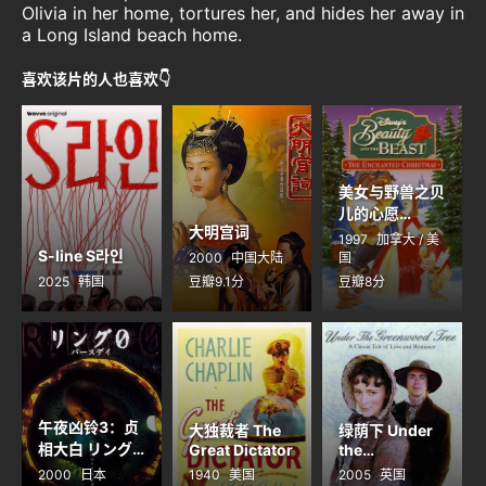
Olivia in her home, tortures her, and hides her away in
a Long Island beach home.
喜欢该片的人也喜欢👇
美女与野兽之贝
儿的心愿
大明宫词
Beauty and
1997
加拿大 / 美
the Beast: The
S-line S라인
2000
中国大陆
国
Enchanted
2025
韩国
豆瓣9.1分
豆瓣8分
Christmas
午夜凶铃3：贞
大独裁者 The
绿荫下 Under
相大白 リング0
Great Dictator
the
Greenwood
バースデイ
2000
日本
1940
美国
2005
英国