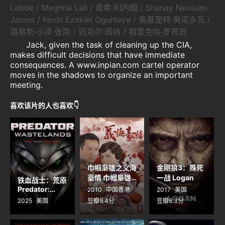
Labbe / Meghna Lall / 南希·利内翰 / Shanay Neusum-
James / Kevin Ezekiel Ogunleye / 奥基里特·奥诺多瓦 /
路易斯·小泽·张简 / 迈克尔·佩纳 / 祖雷克哈·罗宾逊
Jack, given the task of cleaning up the CIA,
makes difficult decisions that have immediate
consequences. A www.inpian.com cartel operator
moves in the shadows to organize an important
meeting.
喜欢该片的人也喜欢👇
巾帼枭雄之义海
金刚狼3：殊死
豪情 巾幗梟雄
一战 Logan
铁血战士：荒原
之義海豪情
Predator:
2010
中国香港
2017
美国
Wastelands
2025
美国
豆瓣9.4分
豆瓣8.3分