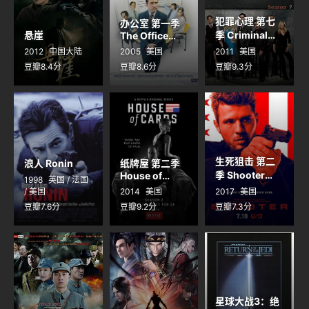
犯罪心理 第七
办公室 第一季
悬崖
季 Criminal
The Office
Season 1
Minds Season
2012
中国大陆
2005
美国
2011
美国
7
豆瓣8.4分
豆瓣8.6分
豆瓣9.3分
生死狙击 第二
浪人 Ronin
纸牌屋 第二季
季 Shooter
House of
1998
英国 / 法国
Cards Season
Season 2
/ 美国
2014
美国
2017
美国
2
豆瓣7.6分
豆瓣9.2分
豆瓣7.3分
星球大战3：绝