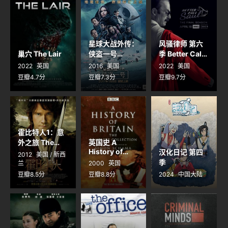
星球大战外传：
风骚律师 第六
巢穴 The Lair
侠盗一号
季 Better Call
Rogue One: A
Saul Season 6
2022
英国
2016
美国
2022
美国
Star Wars
豆瓣4.7分
豆瓣7.3分
豆瓣9.7分
Story
霍比特人1：意
外之旅 The
英国史 A
Hobbit: An
History of
汉化日记 第四
2012
美国 / 新西
Unexpected
Britain
季
兰
2000
英国
Journey
豆瓣8.5分
豆瓣8.8分
2024
中国大陆