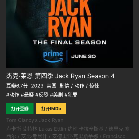
杰克·莱恩 第四季 Jack Ryan Season 4
豆瓣6.7分
2023
美国
剧情 / 动作 / 惊悚
#动作 #悬疑 #反恐 #美剧 #犯罪
打开豆瓣
打开IMDb
Tom Clancy’s Jack Ryan
卢卡斯·艾特林 Lukas Ettlin 约翰·卡拉辛斯基 / 德里克·塞
西尔 / 艾比·考尼什 / 安德里亚·克里斯蒂娜 / Francisco