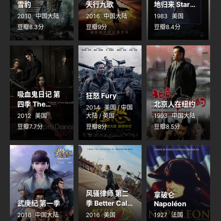
雪豹
天行九歌
地归来 Star
Wars:
2010
中国大陆
2016
中国大陆
1983
美国
Episode VI -
豆瓣8.3分
豆瓣9分
豆瓣8.4分
Return of the
Jedi
吸血鬼日记 第
狂怒 Fury
四季 The
北京人在纽约
2014
美国 / 中国
Vampire
2012
美国
大陆 / 英国
1993
中国大陆
Diaries
豆瓣7.7分
豆瓣8分
豆瓣8.5分
Season 4
风骚律师 第二
拿破仑
武庚纪 第一季
季 Better Call
Napoléon
Saul Season 2
2016
中国大陆
2016
美国
1927
法国