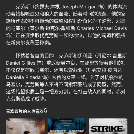
克劳斯（约瑟夫·摩根 Joseph Morgan 饰）的体内流
动着始祖吸血鬼和狼人的血液，随着时间的流逝，他的家
族所代表的不可撼动的威望和权利渐渐化为了泡影，邪恶
的马塞尔（查尔斯·迈克尔·戴维斯 Charles Michael Davis
饰）正在逐步取代克劳斯一族的地位，以他的霸道和强权
在新奥尔良称王称霸。
怀揣着各自的目的，克劳斯和伊利亚（丹尼尔·吉里斯
Daniel Gillies 饰）重返新奥尔良，在那里等待着他们的，
不仅仅是宿敌马塞尔，还有以索菲亚（丹妮艾拉·皮内达
Daniella Pineda 饰）为首的女巫一族。为了对抗强悍的
马塞尔，克劳斯等人不得不同索菲亚结成了同盟，然而，
这场结盟实质上是一把双刃剑，在打击敌人的同时，亦对
克劳斯造成了威胁。
喜欢该片的人也喜欢👇