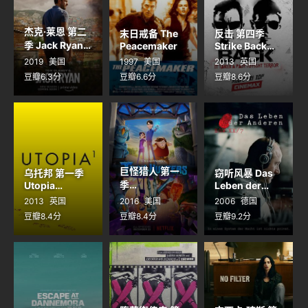
杰克·莱恩 第二
末日戒备 The
反击 第四季
季 Jack Ryan
Peacemaker
Strike Back
Season 2
Season 4
2019
美国
1997
美国
2013
英国
豆瓣6.3分
豆瓣6.6分
豆瓣8.6分
巨怪猎人 第一
乌托邦 第一季
窃听风暴 Das
季
Utopia
Leben der
Season 1
Trollhunters
Anderen
2013
英国
2016
美国
2006
德国
Season 1
豆瓣8.4分
豆瓣8.4分
豆瓣9.2分