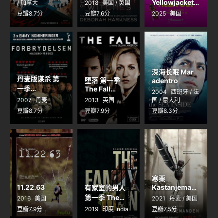
Yellowjackets
/ 加拿大
2018
美国 / 英国
Witches
Season 3
豆瓣8.7分
豆瓣7.6分
2025
美国
Season 1
深海长眠 Mar
丹麦版谋杀 第
堕落 第一季
adentro
一季
The Fall
2004
西班牙 / 法
Forbrydelsen
Season 1
2007
丹麦
2013
英国
国 / 意大利
Sæson 1
豆瓣8.7分
豆瓣7.9分
豆瓣8.3分
寒栗
11.22.63
Kastanjeman
有家室的男人
den
第一季 The
2016
美国
2021
丹麦 / 美国
Family Man
豆瓣7.9分
2019
印度 India
豆瓣7.5分