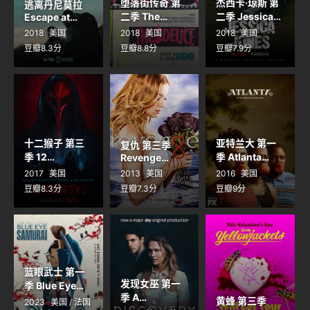
堕落街传奇 第
杰西卡·琼斯 第
逃离丹尼莫拉
二季 The
二季 Jessica
Escape at
Dannemora
Deuce Season
Jones Season
2018
美国
2018
美国
2018
美国
2
2
豆瓣8.3分
豆瓣8.8分
豆瓣7.9分
十二猴子 第三
亚特兰大 第一
复仇 第三季
季 12
季 Atlanta
Revenge
Monkeys
Season 3
Season 1
2017
美国
2013
美国
2016
美国
Season 3
豆瓣8.3分
豆瓣7.3分
豆瓣9分
蓝眼武士 第一
发现女巫 第一
季 Blue Eye
季 A
Samurai
黄蜂 第三季
2023
美国 / 法国
Season 1
Discovery of