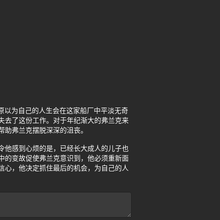
作，他原以为自己的人生会在这家船厂中平淡无奇
失去了这份工作。对于年纪渐大的弗兰克来
帮助弗兰克摆脱深深的沮丧。
令他感到心烦的是，已经长大成人的儿子也
中的变故促使弗兰克意识到，他必须重新面
信心，他决定抓住最后的机会，为自己的人