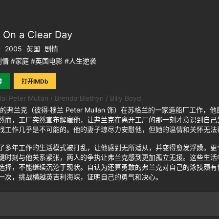
n a Clear Day
分
2005
英国
剧情
剧情 #家庭 #英国电影 #人生逆袭
瓣
打开IMDb
al Peter Mullan / Brenda Blethyn / Billy Boyd
弗兰克（彼得·穆兰 Peter Mullan 饰）在苏格兰的一家造船厂工
然而，工厂突然宣布解雇他，让弗兰克在离开工厂的那一刻才意识到自己
找工作几乎是不可能的。他的妻子琼尽力安慰他，但她的温情和关怀无法
年工作的生活模式被打乱，让他感到无所适从，并变得愈发浮躁。更
键时刻与他关系紧张，两人的争执让弗兰克感到更加孤立无援。这些生活
选择，不能继续沉沦于现状。自认为还算勇敢的弗兰克对自己的泳技颇有
一次，挑战横越英吉利海峡，证明自己的勇气和决心。