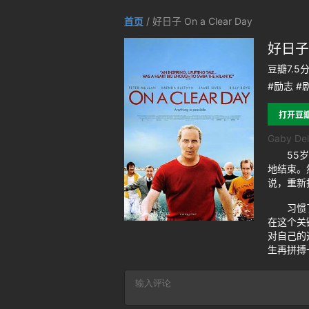
首页
/ 好日子 On a Clear Day
好日子 O
豆瓣7.5
#励志 #
打开豆
Gaby Dell
55岁的
地结束。
说，重新
习惯了多
在这个关
对自己的
生再拼搏