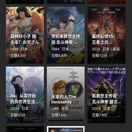
森林好小子 燃
世纪末救世主传
最终幻想15：
える！お兄さん
说 北斗神拳 世
王者之剑
Kingsglaive
紀末救世主伝説
1988
日本
1984
日本
2016
日本 / 美国
Final Fantasy
北斗の拳
豆瓣8.8分
豆瓣8.4分
豆瓣7.2分
XV
Re：从零开始
真救世主传说
无辜的人 The
的异世界生活
北斗神拳 健次
Innocents
第三季 Re:ゼロ
郎传 真救世主
2024
日本
1961
英国
2008
日本
から始める異世
伝説 北斗の拳
豆瓣9.1分
豆瓣7.8分
豆瓣7.8分
界生活 3rd
ZERO ケンシロ
season
ウ伝