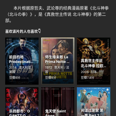
本片根据原哲夫、武论尊的经典漫画原著《北斗神拳
（北斗の拳）》，是《真救世主传说 北斗神拳》的第二
部。
喜欢该片的人也喜欢👇
前目的地
师生缘未断 La
真救世主传说
Predestinatio
Prima Notte di
北斗神拳 拉欧
n
quiete
2014
澳大利亚 /
1972
意大利 / 法
传 殉爱之章 真
美国
国
2006
日本
救世主伝説 北
豆瓣8分
豆瓣8分
豆瓣7.8分
斗の拳 ラオウ
伝 殉愛の章
间谍过家家 第
杀戮都市：O
鬼天使 Saint
一季 Part.2
GANTZ:O
Ange