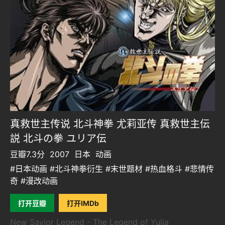
真救世主传说 北斗神拳 尤莉亚传 真救世主伝
説 北斗の拳 ユリア伝
豆瓣7.3分
2007
日本
动画
#日本动画 #北斗神拳衍生 #末世题材 #热血格斗 #悲情传
奇 #漫改动画
打开豆瓣
打开IMDb
New Savior Legend - The Legend of Yulia