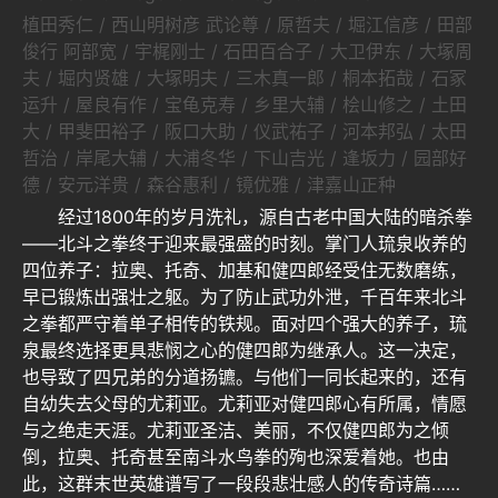
植田秀仁 / 西山明树彦 武论尊 / 原哲夫 / 堀江信彦 / 田部
俊行 阿部宽 / 宇梶刚士 / 石田百合子 / 大卫伊东 / 大塚周
夫 / 堀内贤雄 / 大塚明夫 / 三木真一郎 / 桐本拓哉 / 石冢
运升 / 屋良有作 / 宝龟克寿 / 乡里大辅 / 桧山修之 / 土田
大 / 甲斐田裕子 / 阪口大助 / 仪武祐子 / 河本邦弘 / 太田
哲治 / 岸尾大辅 / 大浦冬华 / 下山吉光 / 逢坂力 / 园部好
德 / 安元洋贵 / 森谷惠利 / 镜优雅 / 津嘉山正种
经过1800年的岁月洗礼，源自古老中国大陆的暗杀拳
——北斗之拳终于迎来最强盛的时刻。掌门人琉泉收养的
四位养子：拉奥、托奇、加基和健四郎经受住无数磨练，
早已锻炼出强壮之躯。为了防止武功外泄，千百年来北斗
之拳都严守着单子相传的铁规。面对四个强大的养子，琉
泉最终选择更具悲悯之心的健四郎为继承人。这一决定，
也导致了四兄弟的分道扬镳。与他们一同长起来的，还有
自幼失去父母的尤莉亚。尤莉亚对健四郎心有所属，情愿
与之绝走天涯。尤莉亚圣洁、美丽，不仅健四郎为之倾
倒，拉奥、托奇甚至南斗水鸟拳的殉也深爱着她。也由
此，这群末世英雄谱写了一段段悲壮感人的传奇诗篇……