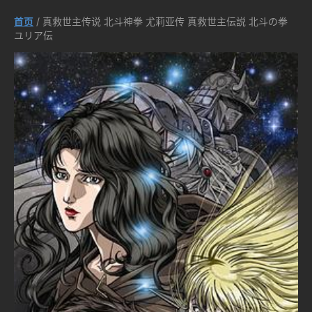
首页
/ 真救世主传说 北斗神拳 尤莉亚传 真救世主伝説 北斗の拳
ユリア伝