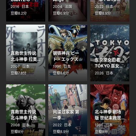
SPY×FAMILY
2016
日本
2004
法国
2022
日本
第2クール
豆瓣8.2分
豆瓣6.9分
豆瓣8.9分
真救世主传说
钢铁神兵 ビー
北斗神拳 拉奥
ト・エックス
东京巫女忍者
传 激斗之章 真
TOKYO 巫女忍
2007
日本
1996
日本
救世主伝説 北
者
豆瓣7.8分
豆瓣8.6分
2026
日本
斗の拳 ラオウ
伝 激闘の章
真救世主传说
间谍过家家 第
北斗神拳 剧场
北斗神拳 托奇
一季
版 世纪末救世
SPY×FAMILY
传 真救世主伝
主传说 北斗の
2008
日本
2022
日本
1986
日本
説 北斗の拳 ト
拳 旧剧场版
豆瓣8分
豆瓣8.9分
豆瓣8分
キ伝