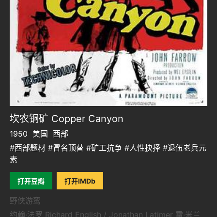
坎农铜矿 Copper Canyon
1950
美国
西部
#西部题材 #冒名顶替 #矿工抗争 #人性抉择 #退伍老兵元
素
打开豆瓣
打开IMDb
野侠游鸾
约翰·法罗 Richard English / Jonathan Latimer 雷·米兰