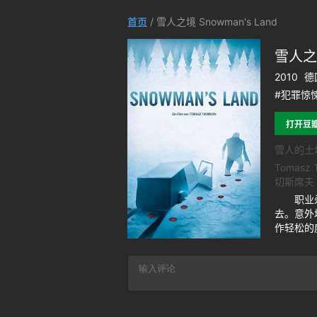
首页
/ 雪人之境 Snowman's Land
雪人之境
2010
德
#犯罪惊悚
打开豆
雪人的土
Tomasz 
切斯席夫
职业杀手
去。意外
作轻松的