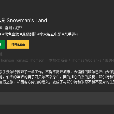
 Snowman's Land
国
喜剧 / 犯罪
 #黑色幽默 #悬疑剧情 #小众独立电影 #杀手题材
瓣
打开IMDb
地
Thomson Tomasz Thomson 于尔根·里斯曼 / Thomas Wodianka / 莱纳·
沃尔特搞砸了一单工作，不得不离开城市，去偏僻的喀尔巴阡山去保
地，伯杰的年轻的妻子西贝尔不幸身亡，因为担心伯杰的报复，沃尔特和
度假之旅，却因各方势力的卷入，变成了与沃尔特和米奇不得不面对的生