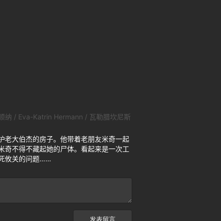
顺纳 / Eva-Katrin Hermann / 瓦勒腊坎尼斯
护老大伯杰的房子。他带着老朋友米奇一起
米奇不得不藏起她的尸体。看起来是一次工
死攸关的问题……
发表留言