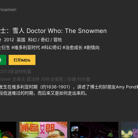
nowmen
：雪人 Doctor Who: The Snowmen
分
2012
英国
科幻 / 奇幻 / 冒险
衍生 #维多利亚时代 #科幻奇幻 #治愈成长 #剧情向
瓣
打开IMDb
2012圣诞特别篇
etzstein 史蒂文·莫法特 马特·史密斯 / 珍娜·科尔曼
维多利亚时期（约1836-1901），讲述了博士的好朋友Amy Pond和Ro
段低迷难过的时期，而后来又是如何走出来的。