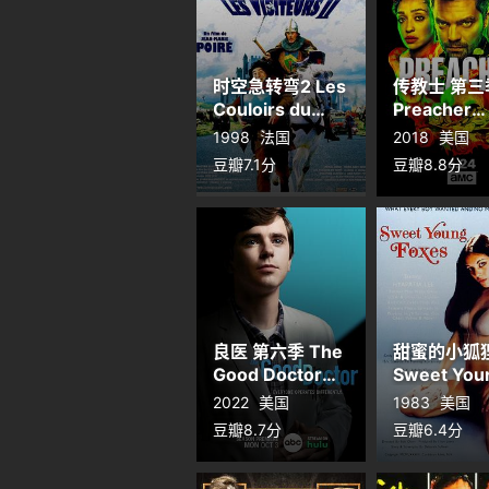
时空急转弯2 Les
传教士 第三
Couloirs du
Preacher
temps: Les
Season 3
1998
法国
2018
美国
visiteurs 2
豆瓣7.1分
豆瓣8.8分
良医 第六季 The
甜蜜的小狐
Good Doctor
Sweet You
Season 6
Foxes
2022
美国
1983
美国
豆瓣8.7分
豆瓣6.4分