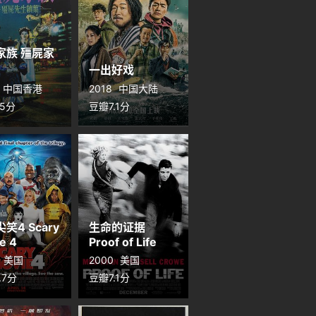
家族 殭屍家
一出好戏
中国香港
2018
中国大陆
.5分
豆瓣7.1分
笑4 Scary
生命的证据
e 4
Proof of Life
美国
2000
美国
.7分
豆瓣7.1分