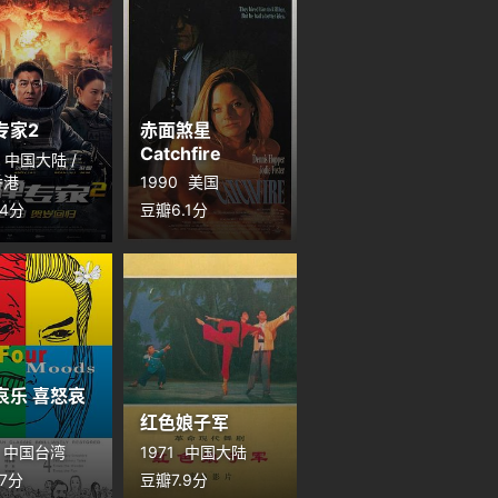
专家2
赤面煞星
Catchfire
中国大陆 /
香港
1990
美国
.4分
豆瓣6.1分
哀乐 喜怒哀
红色娘子军
中国台湾
1971
中国大陆
.7分
豆瓣7.9分