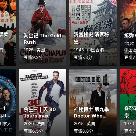
漢柔
清宫秘史 清宮秘
淘金记 The Gold
拆弹
史
Rush
2020
港
1925
美国
1948
中国香港
中国
豆瓣9.2分
豆瓣7.3分
豆瓣7
-1
喜怒
余生三十天 30
神秘博士 第九季
gate
樂
Jours max
Doctor Who
n 1
Season 9
 加拿大
2020
法国
2015
英国
1970
豆瓣6.5分
豆瓣8.8分
豆瓣7