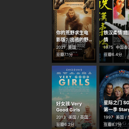
你的荒野求生电
铁汉柔情 鐵
影版：出逃的野
情
兽 Animals on
2021
美国
1975
中国香
the Loose: A
豆瓣7.1分
豆瓣6.4分
You vs. Wild
Movie
星际之门 SG
好女孩 Very
第一季 Star
Good Girls
SG-1 Seaso
2013
美国 / 英国
1997
美国 /
豆瓣6.2分
豆瓣8.7分