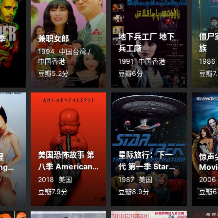
地下兵工厂 地下
僵尸
季
兼职女郎
兵工廠
族
1994
中国台湾 /
中国香港
1991
中国香港
1986
豆瓣5.2分
豆瓣6分
豆瓣7
美国恐怖故事 第
星际旅行：下一
狸
惊声尖
八季 American
代 第一季 Star
ng
Movi
Horror Story
Trek: The Next
2018
美国
1987
美国
2006
Season 8
Generation
豆瓣7.9分
豆瓣8.9分
豆瓣6
Season 1