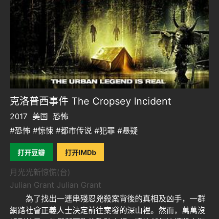
克洛普西事件 The Cropsey Incident
2017
美国
恐怖
#恐怖 #惊悚 #都市传说 #犯罪 #悬疑
打开豆瓣
打开IMDb
月光光新惊慌(台)
Julian Grant Julian Grant
為了找出一連串殘忍兇殺案背後的真相及凶手，一群
網路社會正義人士決定前往案發的深山裡。然而，萬萬沒