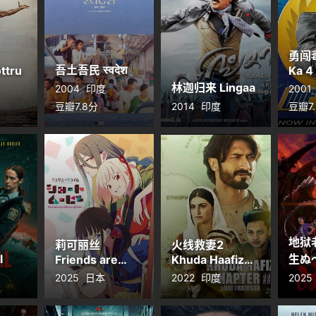
勇闯毒
吾土吾民 स्वदेश
ttru
Ka 4
林迦归来 Lingaa
2004
印度
2001
豆瓣7.8分
2014
印度
豆瓣7
地狱
莉可丽丝
火线救妻2
l
生ぬ
Friends are
Khuda Haafiz
thieves of time.
Chapter 2 Agni
2025
日本
2022
印度
2025
Pariksha
リコリス・リコ
イル Friends are