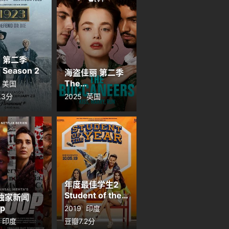
3 第二季
 Season 2
海盗佳丽 第二季
The
美国
Buccaneers
.3分
2025
英国
Season 2
年度最佳学生2
Student of the
独家新闻
Year 2
p
2019
印度
印度
豆瓣7.2分