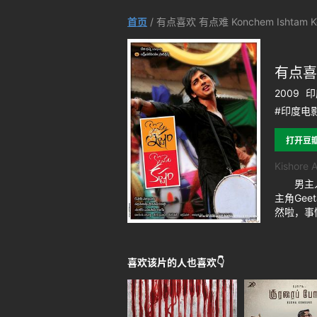
首页
/ 有点喜欢 有点难 Konchem Ishtam K
有点喜欢
2009
印
#印度电影
打开豆
Kishore
男主人公
主角Ge
然啦，事
喜欢该片的人也喜欢👇