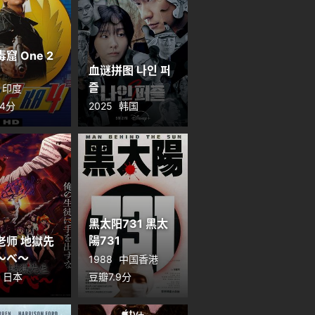
窟 One 2
血谜拼图 나인 퍼
즐
印度
.4分
2025
韩国
黑太阳731 黑太
陽731
老师 地獄先
～べ～
1988
中国香港
日本
豆瓣7.9分