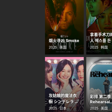
拿着手术刀
烟火寻凶 Smoke
人 메스를 든
꾼
2025
美国
2025
韩国
灰姑娘的魔法衣
彩排 第二季 
橱 シンデレラ ク
Rehearsal
Season 2
ロゼット
2025
日本
2025
美国