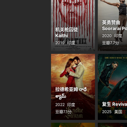
英勇赞曲
Soorarai Po
机关枪囚徒
Kaithi
2020
印度
2019
印度
豆瓣7.7分
拉德希亚姆 రాధే
శ్యామ్
复生 Reviva
2022
印度
豆瓣7.1分
2025
美国