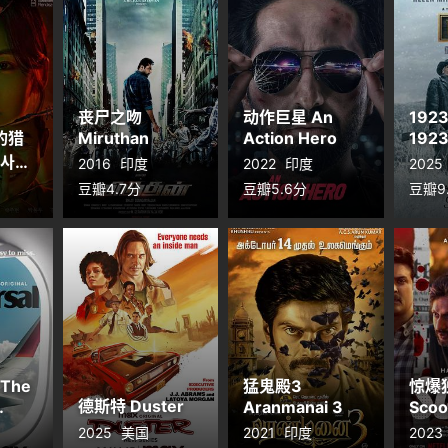
thieves of time.
丧尸之吻
动作巨星 An
192
的猎
Miruthan
Action Hero
1923
 사냥
2016
印度
2022
印度
2025
豆瓣4.7分
豆瓣5.6分
豆瓣9
The
猛鬼殿3
惊爆
德斯特 Duster
Aranmanai 3
Scoo
2025
美国
2021
印度
2023