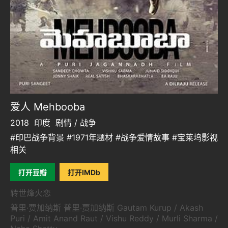
爱人 Mehbooba
2018
印度
剧情 / 战争
#印巴战争背景 #1971年题材 #战争爱情故事 #宝莱坞影视
相关
打开豆瓣
打开IMDb
转世烽火恋
普里·贾加纳斯 普里·贾加纳斯 Gautam Kurup / Akash
Puri / Amit Anand Raut / Vishu Reddy / Murli Sharma /