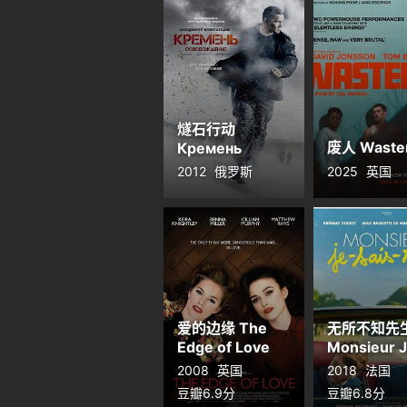
燧石行动
废人 Waste
Кремень
2012
俄罗斯
2025
英国
爱的边缘 The
无所不知先
Edge of Love
Monsieur 
Sais-Tout
2008
英国
2018
法国
豆瓣6.9分
豆瓣6.8分