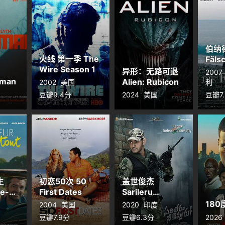
伯纳德
火线 第一季 The
Fäls
Wire Season 1
异形：无路可退
2007
man
Alien: Rubicon
2002
美国
利
豆瓣9.4分
2024
美国
豆瓣7
生
初恋50次 50
盖世俊杰
Je-
First Dates
Sarileru
Neekevvaru
180
2004
美国
2020
印度
豆瓣7.9分
豆瓣6.3分
2026