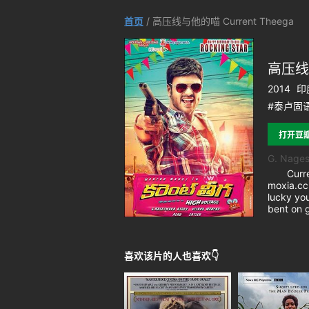
首页
/ 高压线与他的喵 Current Theega
高压线与
2014
印度
#泰卢固语
打开豆
G. Nages
Current 
moxia.cc
lucky you
bent on g
喜欢该片的人也喜欢👇