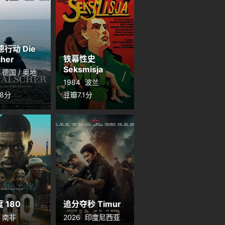
行动 Die
铁幕性史
cher
Seksmisja
德国 / 奥地
1984
波兰
.8分
豆瓣7.1分
度 180
追分夺秒 Timur
南非
2026
印度尼西亚