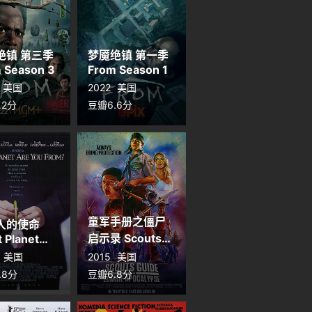
绝镇 第三季
梦魇绝镇 第一季
 Season 3
From Season 1
美国
2022
美国
.2分
豆瓣6.6分
童军手册之僵尸
人的使命
启示录 Scouts
 Planet
You From?
Guide to the
美国
2015
美国
Zombie
.8分
豆瓣6.8分
Apocalypse