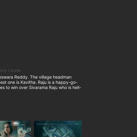
unny Leone
swara Reddy. The village headman
st one is Kavitha. Raju is a happy-go-
s to win over Sivarama Raju who is hell-