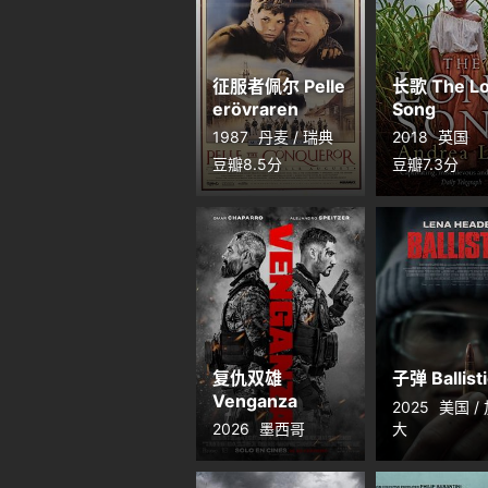
征服者佩尔 Pelle
长歌 The L
erövraren
Song
1987
丹麦 / 瑞典
2018
英国
豆瓣8.5分
豆瓣7.3分
复仇双雄
子弹 Ballist
Venganza
2025
美国 /
2026
墨西哥
大