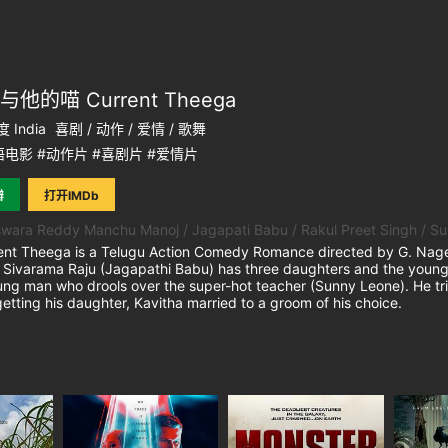
他的喵 Current Theega
 India
喜剧 / 动作 / 爱情 / 歌舞
电影 #动作片 #喜剧片 #爱情片
瓣
打开IMDb
wara Reddy Manchu Manoj / Jagapati Babu / Rakul Preet Singh / S
Theega is a Telugu Action Comedy Romance directed by G. Nage
 Sivarama Raju (Jagapathi Babu) has three daughters and the younge
ng man who drools over the super-hot teacher (Sunny Leone). He trie
etting his daughter, Kavitha married to a groom of his choice.