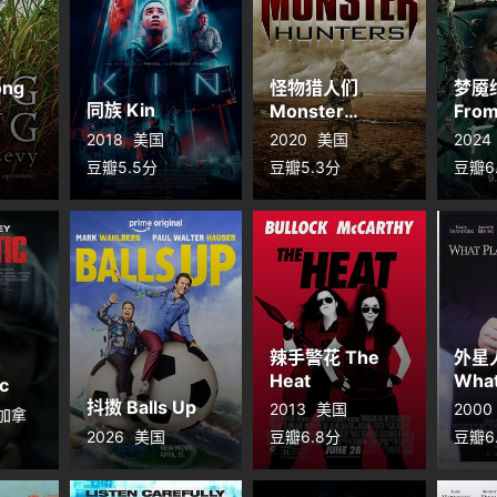
ong
怪物猎人们
梦魇
同族 Kin
Monster
From
Hunters
2018
美国
2020
美国
2024
豆瓣5.5分
豆瓣5.3分
豆瓣6
辣手警花 The
外星
Heat
What
ic
Are 
抖擞 Balls Up
2013
美国
2000
 加拿
2026
美国
豆瓣6.8分
豆瓣6